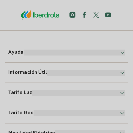
Ayuda
Información Útil
Atención al cliente
900 225 235
Tarifa Luz
Nuestra App
94 646 01 25
Factura Electrónica
91 919 52 73
Tarifa Gas
Plan Online
Alta Luz
clientes@tuiberdrola.es
Comparador de Planes
Alta Gas