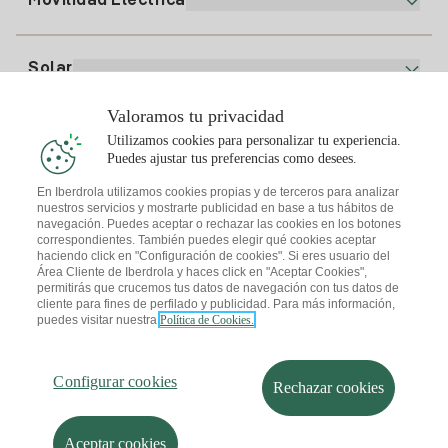
Movilidad Eléctrica
Whatsapp
Plan Gas Hogar
Comparador de Facturas
Precio de la luz hoy
Solar
Puntos de Recarga
Valoramos tu privacidad
Te interesa
Utilizamos cookies para personalizar tu experiencia.
Plan Solar
Puedes ajustar tus preferencias como desees.
Simulador Placas Solares
En Iberdrola utilizamos cookies propias y de terceros para analizar
nuestros servicios y mostrarte publicidad en base a tus hábitos de
Consejos Luz
Descarga la App Iberdrola Clientes
navegación. Puedes aceptar o rechazar las cookies en los botones
Comunidades Solares
correspondientes. También puedes elegir qué cookies aceptar
haciendo click en "Configuración de cookies". Si eres usuario del
Consejos Gas
Solar Cloud
Área Cliente de Iberdrola y haces click en "Aceptar Cookies",
permitirás que crucemos tus datos de navegación con tus datos de
Autoconsumo
cliente para fines de perfilado y publicidad. Para más información,
I + Repair Solar
puedes visitar nuestra
Política de Cookies.
Mapa web
Información legal y Política de cookies
Ahorro Energético
Política de privacidad
Configurar cookies
I + Check Solar
Seguridad de la información
Accesibilidad
Transporte Eléctrico
Configurar cookies
¿Cómo ser colaborador?
Canal de Denuncias
Rechazar cookies
I + Pack Solar
Iberdrola.com
Sostenibilidad
Aceptar cookies