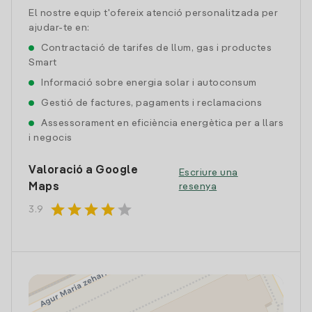
El nostre equip t'ofereix atenció personalitzada per
ajudar-te en:
Contractació de tarifes de llum, gas i productes
Smart
Informació sobre energia solar i autoconsum
Gestió de factures, pagaments i reclamacions
Assessorament en eficiència energètica per a llars
i negocis
Valoració a Google
Escriure una
Maps
resenya
star
star
star
star
star
3.9