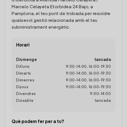
d'Iberdrola a Avenida Marcelo Celayeta /
Marcelo Celayeta Etorbidea 24 Bajo, a
Pamplona, el teu punt de trobada per resoldre
qualsevol gestió relacionada amb el teu
subministrament energètic.
Horari
Diumenge
tancada
Dilluns
9:00
-
14:00
,
16:00
-
19:30
Dimarts
9:00
-
14:00
,
16:00
-
19:30
Dimecres
9:00
-
14:00
,
16:00
-
19:30
Dijous
9:00
-
14:00
,
16:00
-
19:30
Divendres
9:00
-
14:00
Dissabte
tancada
Què podem fer per a tu?