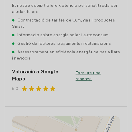
El nostre equip t'ofereix atenció personalitzada per
ajudar-te en:
Contractació de tarifes de llum, gas i productes
Smart
Informació sobre energia solar i autoconsum
Gestió de factures, pagaments i reclamacions
Assessorament en eficiència energètica per a llars
i negocis
Valoració a Google
Escriure una
Maps
resenya
star
star
star
star
star
5.0