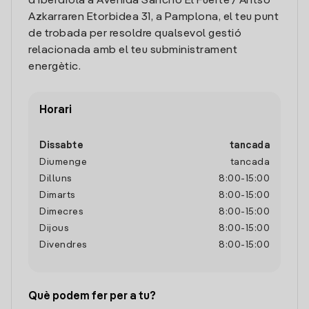
d'Iberdrola a Avenida Sancho El Fuerte / Antso
Azkarraren Etorbidea 31, a Pamplona, el teu punt
de trobada per resoldre qualsevol gestió
relacionada amb el teu subministrament
energètic.
Horari
Dissabte
tancada
Diumenge
tancada
Dilluns
8:00
-
15:00
Dimarts
8:00
-
15:00
Dimecres
8:00
-
15:00
Dijous
8:00
-
15:00
Divendres
8:00
-
15:00
Què podem fer per a tu?