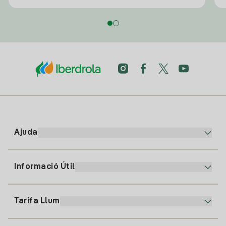
Ajuda
Informació Útil
Atenció al client
900 225 235
Tarifa Llum
La nostra App
94 646 01 25