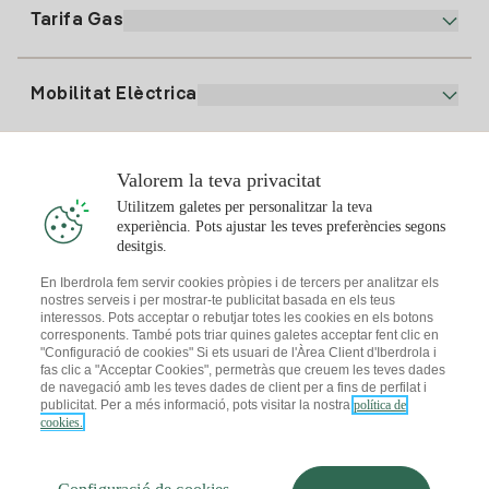
Factura Electrònica
91 919 52 73
Tarifa Gas
Pla Online
Alta Llum
clientes@tuiberdrola.es
Comparador de Plans
Alta Gas
Mobilitat Elèctrica
Whatsapp
Pla Gas Llar
Comparador de Factures
Preu de la llum avui
Solar
Valorem la teva privacitat
Punts de Recàrrega
Utilitzem galetes per personalitzar la teva
experiència. Pots ajustar les teves preferències segons
T'interessa
desitgis.
Pla Solar
En Iberdrola fem servir cookies pròpies i de tercers per analitzar els
nostres serveis i per mostrar-te publicitat basada en els teus
Simulador Plaques Solars
interessos. Pots acceptar o rebutjar totes les cookies en els botons
Consells Llum
corresponents. També pots triar quines galetes acceptar fent clic en
Descarrega l'App Iberdola Clients
Comunitats Solars
"Configuració de cookies" Si ets usuari de l'Àrea Client d'Iberdrola i
fas clic a "Acceptar Cookies", permetràs que creuem les teves dades
Consells Gas
de navegació amb les teves dades de client per a fins de perfilat i
Solar Cloud
publicitat. Per a més informació, pots visitar la nostra
política de
Autoconsum
cookies.
I + Repair Solar
Mapa web
Informació legal i Política de cookies
Estalvi Energètic
Política de privacitat
Configuració de cookies
I + Check Solar