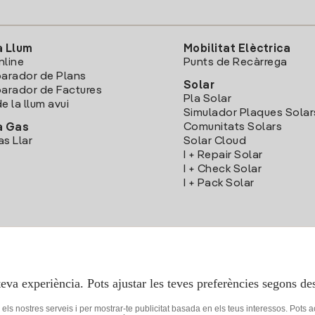
a Llum
Mobilitat Elèctrica
nline
Punts de Recàrrega
arador de Plans
Solar
rador de Factures
Pla Solar
e la llum avui
Simulador Plaques Solar
Comunitats Solars
a Gas
as Llar
Solar Cloud
I + Repair Solar
I + Check Solar
I + Pack Solar
Descarrega l'App Iberdola Clients
teva experiència. Pots ajustar les teves preferències segons des
r els nostres serveis i per mostrar-te publicitat basada en els teus interessos. Pots 