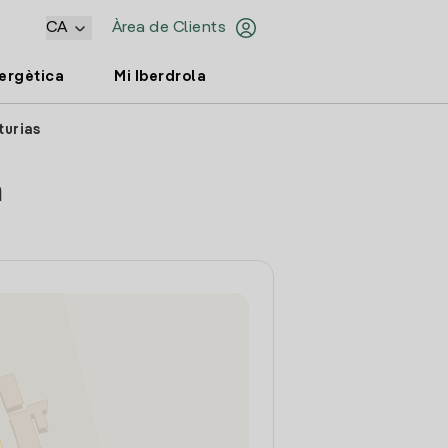
CA
Àrea de Clients
nergètica
Mi Iberdrola
turias
a