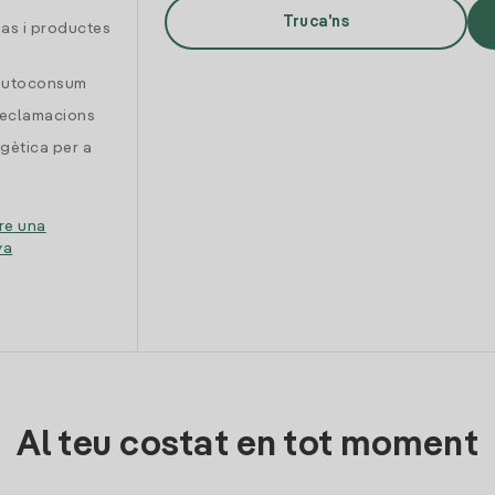
Truca'ns
gas i productes
 autoconsum
reclamacions
gètica per a
re una
ya
Al teu costat en tot moment