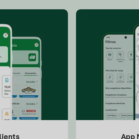
lients
App M