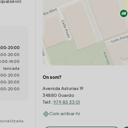
 qualsevol
:00
-
20:00
:00
-
20:00
0:00
-
14:00
tancada
:00
-
20:00
On som?
:00
-
20:00
Avenida Asturias 19
:00
-
20:00
34880 Guardo
Telf.:
979 85 33 01
Com arribar-hi
rsonalitzada