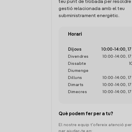
teu punt de trobada per resoldre
gestió relacionada amb el teu
subministrament energètic.
Horari
Dijous
10:00
-
14:00
,
17
Divendres
10:00
-
14:00
,
17
Dissabte
1
Diumenge
Dilluns
10:00
-
14:00
,
17
Dimarts
10:00
-
14:00
,
17
Dimecres
10:00
-
14:00
,
17
Què podem fer per a tu?
El nostre equip t'ofereix atenció pe
per ajudar-te en: