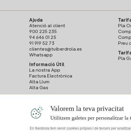
Ajuda
Tarif
Atenció al client
Pla O
900 225 235
Comp
94 646 01 25
Compa
91 919 52 73
Preu d
clientes@tuiberdrola.es
Tarif
Whatsapp
Pla G
Informació Útil
La nostra App
Factura Electrònica
Alta Llum
Alta Gas
Valorem la teva privacitat
Utilitzem galetes per personalitzar la 
En Iberdrola fem servir cookies pròpies i de tercers per analitza