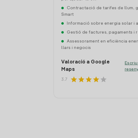
Contractació de tarifes de llum, 
Smart
Informació sobre energia solar i
Gestió de factures, pagaments i 
Assessorament en eficiència ener
llars i negocis
Valoració a Google
Escriu
Maps
resen
star
star
star
star
star
3.7