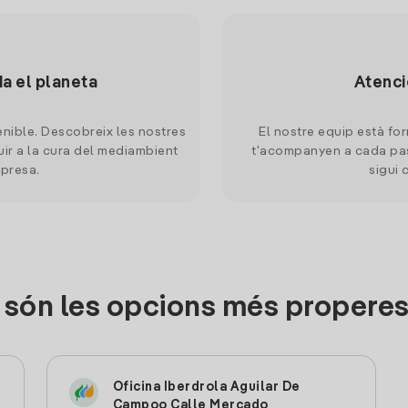
da el planeta
Atenci
nible. Descobreix les nostres
El nostre equip està for
uir a la cura del mediambient
t'acompanyen a cada pas
mpresa.
sigui 
són les opcions més propere
Oficina Iberdrola Aguilar De
Campoo Calle Mercado