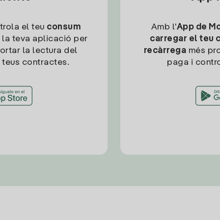
trola el teu
consum
Amb l'
App de Mob
 la teva aplicació per
carregar el teu 
ortar la lectura del
recàrrega
més pro
 teus contractes.
paga i contro