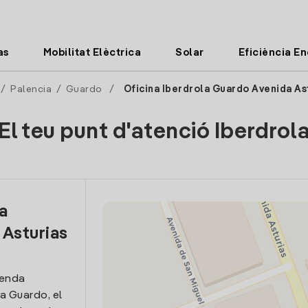
as
Mobilitat Elèctrica
Solar
Eficiència E
/
Palencia
/
Guardo
/
Oficina Iberdrola Guardo Avenida As
El teu punt d'atenció Iberdrol
la
 Asturias
venda
 a Guardo, el