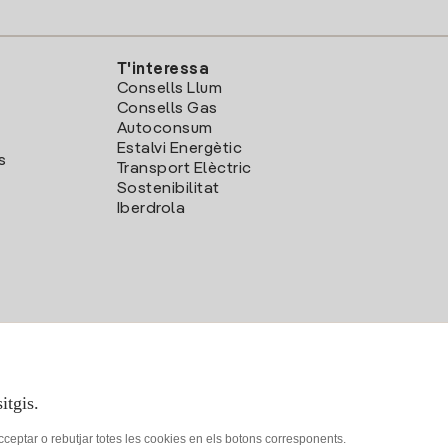
T'interessa
Consells Llum
Consells Gas
Autoconsum
Estalvi Energètic
s
Transport Elèctric
Sostenibilitat
Iberdrola
itgis.
acceptar o rebutjar totes les cookies en els botons corresponents.