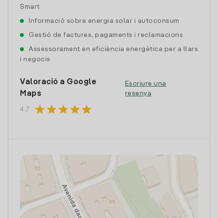
Smart
Informació sobre energia solar i autoconsum
Gestió de factures, pagaments i reclamacions
Assessorament en eficiència energètica per a llars
i negocis
Valoració a Google
Escriure una
Maps
resenya
star
star
star
star
star
4.7