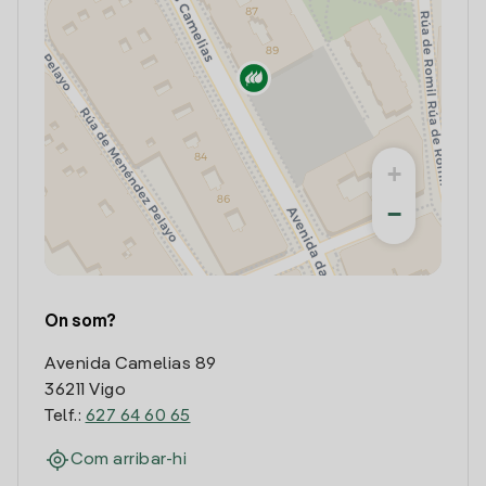
+
−
On som?
Avenida Camelias 89
36211 Vigo
Telf.:
627 64 60 65
Com arribar-hi