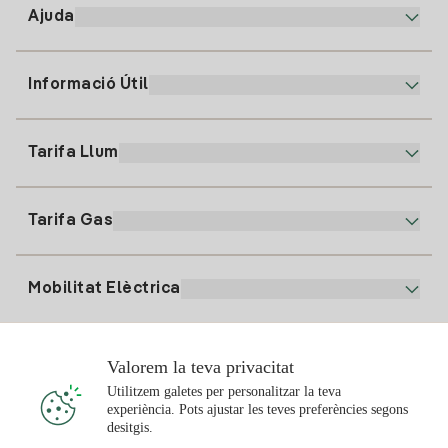
Ajuda
Informació Útil
Atenció al client
900 225 235
Tarifa Llum
La nostra App
94 646 01 25
Factura Electrònica
91 919 52 73
Tarifa Gas
Pla Online
Alta Llum
clientes@tuiberdrola.es
Comparador de Plans
Alta Gas
Mobilitat Elèctrica
Whatsapp
Pla Gas Llar
Comparador de Factures
Preu de la llum avui
Solar
Valorem la teva privacitat
Punts de Recàrrega
Utilitzem galetes per personalitzar la teva
experiència. Pots ajustar les teves preferències segons
T'interessa
desitgis.
Pla Solar