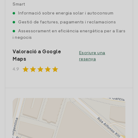
Smart
Informació sobre energia solar i autoconsum
Gestió de factures, pagaments i reclamacions
Assessorament en eficiència energètica per a llars
i negocis
Valoració a Google
Escriure una
Maps
resenya
star
star
star
star
star
4.9