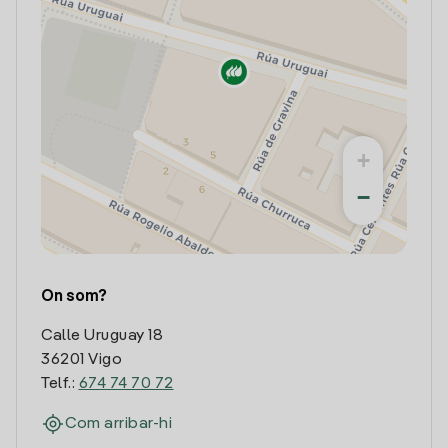
+
−
On som?
Calle Uruguay 18
36201 Vigo
Telf.:
674 74 70 72
Com arribar-hi