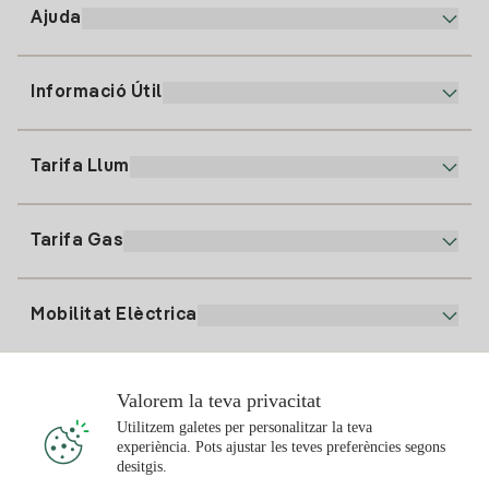
Ajuda
Informació Útil
Atenció al client
900 225 235
Tarifa Llum
La nostra App
94 646 01 25
Factura Electrònica
91 919 52 73
Tarifa Gas
Pla Online
Alta Llum
clientes@tuiberdrola.es
Comparador de Plans
Alta Gas
Mobilitat Elèctrica
Whatsapp
Pla Gas Llar
Comparador de Factures
Preu de la llum avui
Solar
Valorem la teva privacitat
Punts de Recàrrega
Utilitzem galetes per personalitzar la teva
experiència. Pots ajustar les teves preferències segons
T'interessa
desitgis.
Pla Solar