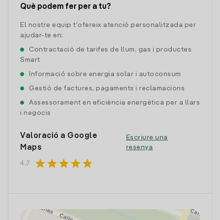
Què podem fer per a tu?
El nostre equip t'ofereix atenció personalitzada per
ajudar-te en:
Contractació de tarifes de llum, gas i productes
Smart
Informació sobre energia solar i autoconsum
Gestió de factures, pagaments i reclamacions
Assessorament en eficiència energètica per a llars
i negocis
Valoració a Google
Escriure una
Maps
resenya
star
star
star
star
star
4.7