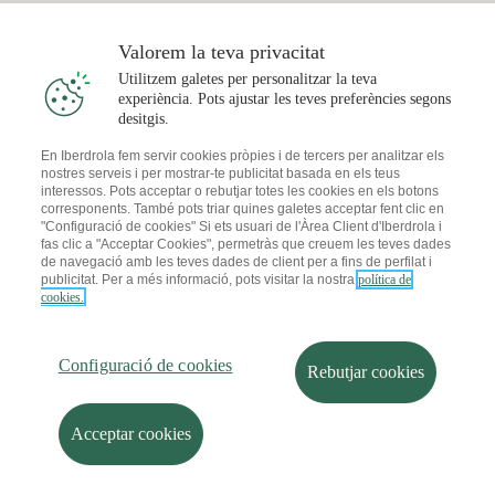
Preu de la llum avui
Solar
Valorem la teva privacitat
Punts de Recàrrega
Utilitzem galetes per personalitzar la teva
experiència. Pots ajustar les teves preferències segons
T'interessa
desitgis.
Pla Solar
En Iberdrola fem servir cookies pròpies i de tercers per analitzar els
nostres serveis i per mostrar-te publicitat basada en els teus
Simulador Plaques Solars
interessos. Pots acceptar o rebutjar totes les cookies en els botons
Consells Llum
corresponents. També pots triar quines galetes acceptar fent clic en
Descarrega l'App Iberdola Clients
Comunitats Solars
"Configuració de cookies" Si ets usuari de l'Àrea Client d'Iberdrola i
fas clic a "Acceptar Cookies", permetràs que creuem les teves dades
Consells Gas
de navegació amb les teves dades de client per a fins de perfilat i
Solar Cloud
publicitat. Per a més informació, pots visitar la nostra
política de
Autoconsum
cookies.
I + Repair Solar
Mapa web
Informació legal i Política de cookies
Estalvi Energètic
Política de privacitat
Configuració de cookies
I + Check Solar
Configuració de cookies
Seguretat de la informació
Accessibilitat
Rebutjar cookies
Transport Elèctric
Com ser col·laborador?
Canal de Denúncies
Iberdrola.com
I + Pack Solar
Sostenibilitat
Acceptar cookies
© 2026 Iberdrola Clientes S.A.U.
Iberdrola