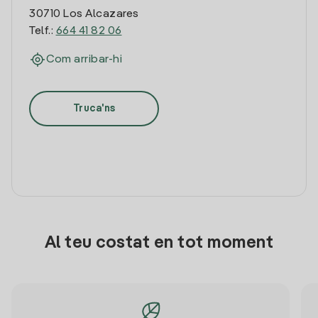
30710 Los Alcazares
Telf.:
664 41 82 06
Com arribar-hi
Truca'ns
Al teu costat en tot moment