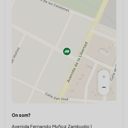
+
−
On som?
Avenida Fernando Muñoz Zambudio 1