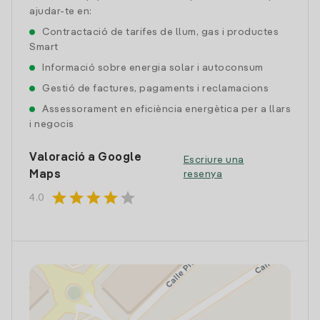
ajudar-te en:
Contractació de tarifes de llum, gas i productes
Smart
Informació sobre energia solar i autoconsum
Gestió de factures, pagaments i reclamacions
Assessorament en eficiència energètica per a llars
i negocis
Valoració a Google
Escriure una
Maps
resenya
star
star
star
star
star
4.0