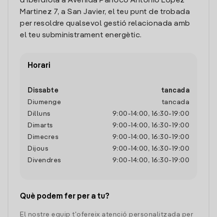
d'Iberdrola a Avenida Parroco Antonio Lopez
Martinez 7, a San Javier, el teu punt de trobada
per resoldre qualsevol gestió relacionada amb
el teu subministrament energètic.
Horari
Dissabte
tancada
Diumenge
tancada
Dilluns
9:00
-
14:00
,
16:30
-
19:00
Dimarts
9:00
-
14:00
,
16:30
-
19:00
Dimecres
9:00
-
14:00
,
16:30
-
19:00
Dijous
9:00
-
14:00
,
16:30
-
19:00
Divendres
9:00
-
14:00
,
16:30
-
19:00
Què podem fer per a tu?
El nostre equip t'ofereix atenció personalitzada per