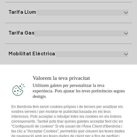
900 225 235
Tarifa Llum
La nostra App
94 646 01 25
Factura Electrònica
91 919 52 73
Tarifa Gas
Pla Online
Alta Llum
clientes@tuiberdrola.es
Comparador de Plans
Alta Gas
Mobilitat Elèctrica
Whatsapp
Pla Gas Llar
Comparador de Factures
Preu de la llum avui
Solar
Valorem la teva privacitat
Punts de Recàrrega
Utilitzem galetes per personalitzar la teva
experiència. Pots ajustar les teves preferències segons
T'interessa
desitgis.
Pla Solar
En Iberdrola fem servir cookies pròpies i de tercers per analitzar els
nostres serveis i per mostrar-te publicitat basada en els teus
Simulador Plaques Solars
interessos. Pots acceptar o rebutjar totes les cookies en els botons
Consells Llum
corresponents. També pots triar quines galetes acceptar fent clic en
Descarrega l'App Iberdola Clients
Comunitats Solars
"Configuració de cookies" Si ets usuari de l'Àrea Client d'Iberdrola i
fas clic a "Acceptar Cookies", permetràs que creuem les teves dades
Consells Gas
de navegació amb les teves dades de client per a fins de perfilat i
Solar Cloud