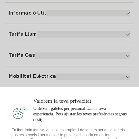
Informació Útil
Atenció al client
900 225 235
Tarifa Llum
La nostra App
94 646 01 25
Factura Electrònica
91 919 52 73
Tarifa Gas
Pla Online
Alta Llum
clientes@tuiberdrola.es
Comparador de Plans
Alta Gas
Mobilitat Elèctrica
Whatsapp
Pla Gas Llar
Comparador de Factures
Preu de la llum avui
Solar
Valorem la teva privacitat
Punts de Recàrrega
Utilitzem galetes per personalitzar la teva
experiència. Pots ajustar les teves preferències segons
T'interessa
desitgis.
Pla Solar
En Iberdrola fem servir cookies pròpies i de tercers per analitzar els
nostres serveis i per mostrar-te publicitat basada en els teus
Simulador Plaques Solars