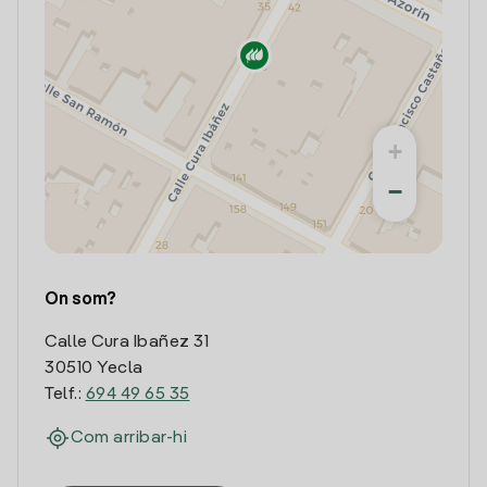
+
−
On som?
Calle Cura Ibañez 31
30510 Yecla
Telf.:
694 49 65 35
Com arribar-hi