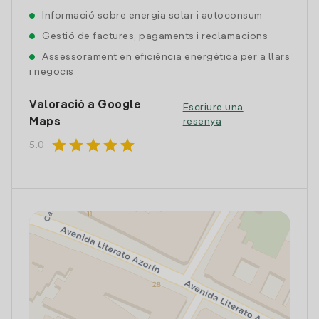
Informació sobre energia solar i autoconsum
Gestió de factures, pagaments i reclamacions
Assessorament en eficiència energètica per a llars
i negocis
Valoració a Google
Escriure una
Maps
resenya
star
star
star
star
star
5.0