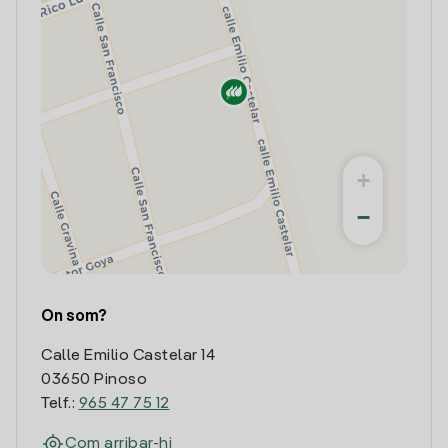
+
−
On som?
Calle Emilio Castelar 14
03650 Pinoso
Telf.:
965 47 75 12
Com arribar-hi