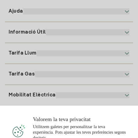
Ajuda
Informació Útil
Atenció al client
900 225 235
Tarifa Llum
La nostra App
94 646 01 25
Factura Electrònica
91 919 52 73
Tarifa Gas
Pla Online
Alta Llum
clientes@tuiberdrola.es
Comparador de Plans
Alta Gas
Mobilitat Elèctrica
Whatsapp
Pla Gas Llar
Comparador de Factures
Preu de la llum avui
Solar
Valorem la teva privacitat
Punts de Recàrrega
Utilitzem galetes per personalitzar la teva
experiència. Pots ajustar les teves preferències segons
T'interessa
desitgis.