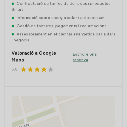
Contractació de tarifes de llum, gas i productes
Smart
Informació sobre energia solar i autoconsum
Gestió de factures, pagaments i reclamacions
Assessorament en eficiència energètica per a llars
i negocis
Valoració a Google
Escriure una
Maps
resenya
star
star
star
star
star
3.8