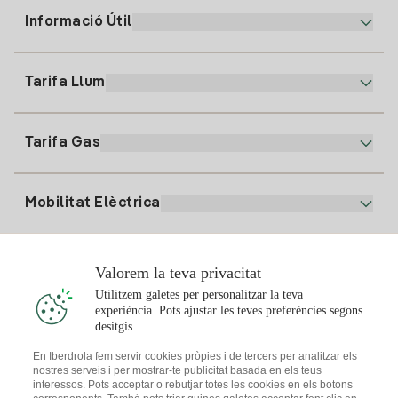
Informació Útil
Atenció al client
900 225 235
Tarifa Llum
La nostra App
94 646 01 25
Factura Electrònica
91 919 52 73
Tarifa Gas
Pla Online
Alta Llum
clientes@tuiberdrola.es
Comparador de Plans
Alta Gas
Mobilitat Elèctrica
Whatsapp
Pla Gas Llar
Comparador de Factures
Preu de la llum avui
Solar
Valorem la teva privacitat
Punts de Recàrrega
Utilitzem galetes per personalitzar la teva
experiència. Pots ajustar les teves preferències segons
T'interessa
desitgis.
Pla Solar
En Iberdrola fem servir cookies pròpies i de tercers per analitzar els
nostres serveis i per mostrar-te publicitat basada en els teus
Simulador Plaques Solars
interessos. Pots acceptar o rebutjar totes les cookies en els botons
Consells Llum