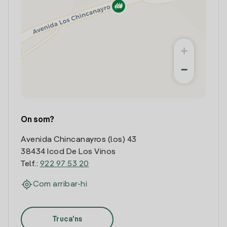
+
−
On som?
Avenida Chincanayros (los) 43
38434 Icod De Los Vinos
Telf.:
922 97 53 20
Com arribar-hi
Truca'ns