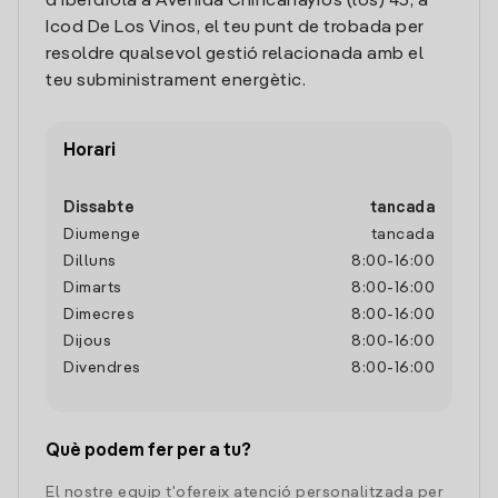
d'Iberdrola a Avenida Chincanayros (los) 43, a
Icod De Los Vinos, el teu punt de trobada per
resoldre qualsevol gestió relacionada amb el
teu subministrament energètic.
Horari
Dissabte
tancada
Diumenge
tancada
Dilluns
8:00
-
16:00
Dimarts
8:00
-
16:00
Dimecres
8:00
-
16:00
Dijous
8:00
-
16:00
Divendres
8:00
-
16:00
Què podem fer per a tu?
El nostre equip t'ofereix atenció personalitzada per