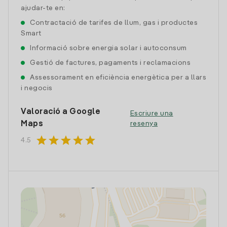
ajudar-te en:
Contractació de tarifes de llum, gas i productes
Smart
Informació sobre energia solar i autoconsum
Gestió de factures, pagaments i reclamacions
Assessorament en eficiència energètica per a llars
i negocis
Valoració a Google
Escriure una
Maps
resenya
star
star
star
star
star
4.5