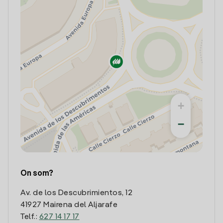
+
−
On som?
Av. de los Descubrimientos, 12
41927 Mairena del Aljarafe
Telf.:
627 14 17 17