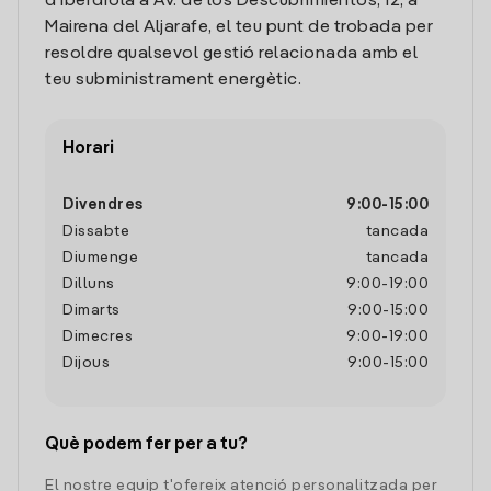
d'Iberdrola a Av. de los Descubrimientos, 12, a
Mairena del Aljarafe, el teu punt de trobada per
resoldre qualsevol gestió relacionada amb el
teu subministrament energètic.
Horari
Divendres
9:00
-
15:00
Dissabte
tancada
Diumenge
tancada
Dilluns
9:00
-
19:00
Dimarts
9:00
-
15:00
Dimecres
9:00
-
19:00
Dijous
9:00
-
15:00
Què podem fer per a tu?
El nostre equip t'ofereix atenció personalitzada per