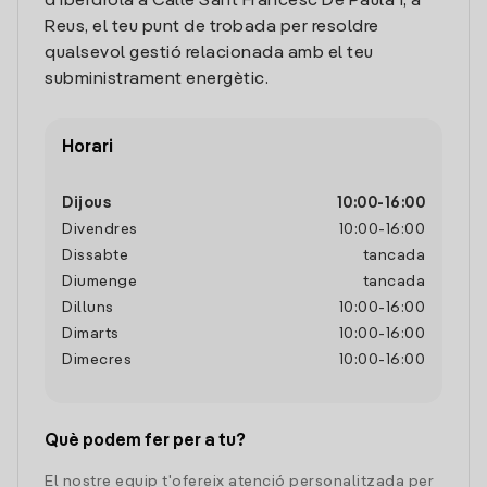
d'Iberdrola a Calle Sant Francesc De Paula 1, a
Reus, el teu punt de trobada per resoldre
qualsevol gestió relacionada amb el teu
subministrament energètic.
Horari
Dijous
10:00
-
16:00
Divendres
10:00
-
16:00
Dissabte
tancada
Diumenge
tancada
Dilluns
10:00
-
16:00
Dimarts
10:00
-
16:00
Dimecres
10:00
-
16:00
Què podem fer per a tu?
El nostre equip t'ofereix atenció personalitzada per