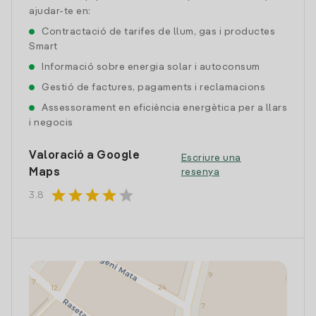
ajudar-te en:
Contractació de tarifes de llum, gas i productes
Smart
Informació sobre energia solar i autoconsum
Gestió de factures, pagaments i reclamacions
Assessorament en eficiència energètica per a llars
i negocis
Valoració a Google
Escriure una
Maps
resenya
star
star
star
star
star
3.8