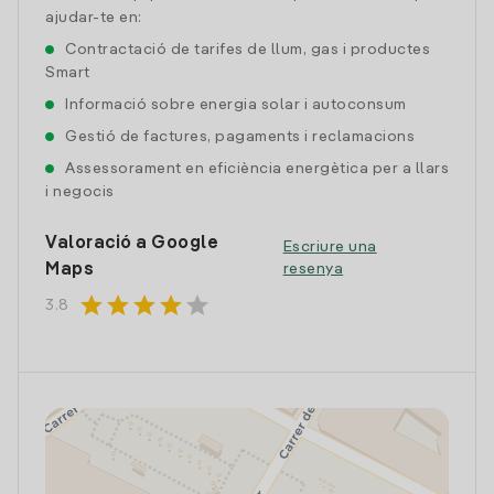
ajudar-te en:
Contractació de tarifes de llum, gas i productes
Smart
Informació sobre energia solar i autoconsum
Gestió de factures, pagaments i reclamacions
Assessorament en eficiència energètica per a llars
i negocis
Valoració a Google
Escriure una
Maps
resenya
star
star
star
star
star
3.8