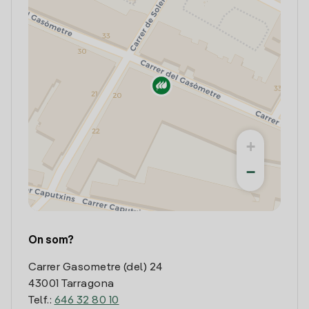
+
−
On som?
Carrer Gasometre (del) 24
43001 Tarragona
Telf.:
646 32 80 10