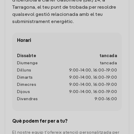
d'Iberdrola a Carrer Gasometre (del) 24, a
Tarragona, el teu punt de trobada per resoldre
qualsevol gestió relacionada amb el teu
subministrament energètic.
Horari
Dissabte
tancada
Diumenge
tancada
Dilluns
9:00
-
14:00
,
16:00
-
19:00
Dimarts
9:00
-
14:00
,
16:00
-
19:00
Dimecres
9:00
-
14:00
,
16:00
-
19:00
Dijous
9:00
-
14:00
,
16:00
-
19:00
Divendres
9:00
-
16:00
Què podem fer per a tu?
El nostre equip t'ofereix atenció personalitzada per