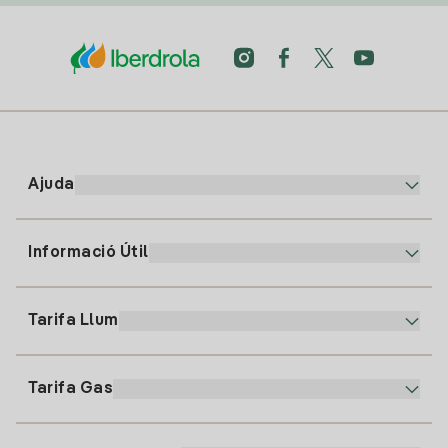
Ajuda
Informació Útil
Atenció al client
900 225 235
Tarifa Llum
La nostra App
94 646 01 25
Factura Electrònica
91 919 52 73
Tarifa Gas
Pla Online
Alta Llum
clientes@tuiberdrola.es
Comparador de Plans