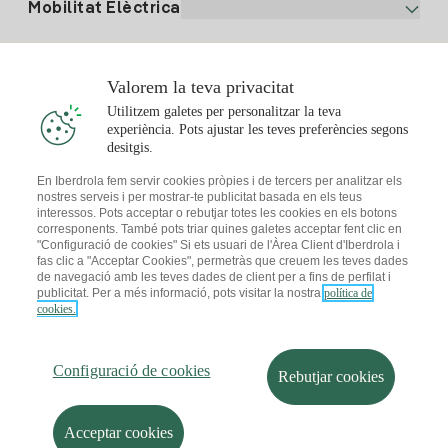
Alta Gas
Mobilitat Elèctrica
Whatsapp
Pla Gas Llar
Comparador de Factures
Preu de la llum avui
Solar
Valorem la teva privacitat
Punts de Recàrrega
Utilitzem galetes per personalitzar la teva
experiència. Pots ajustar les teves preferències segons
T'interessa
desitgis.
Pla Solar
En Iberdrola fem servir cookies pròpies i de tercers per analitzar els
nostres serveis i per mostrar-te publicitat basada en els teus
Simulador Plaques Solars
interessos. Pots acceptar o rebutjar totes les cookies en els botons
Consells Llum
corresponents. També pots triar quines galetes acceptar fent clic en
Descarrega l'App Iberdola Clients
Comunitats Solars
"Configuració de cookies" Si ets usuari de l'Àrea Client d'Iberdrola i
fas clic a "Acceptar Cookies", permetràs que creuem les teves dades
Consells Gas
de navegació amb les teves dades de client per a fins de perfilat i
Solar Cloud
publicitat. Per a més informació, pots visitar la nostra
política de
Autoconsum
cookies.
I + Repair Solar
Mapa web
Informació legal i Política de cookies
Estalvi Energètic
Política de privacitat
Configuració de cookies
I + Check Solar
Configuració de cookies
Seguretat de la informació
Accessibilitat
Rebutjar cookies
Transport Elèctric
Com ser col·laborador?
Canal de Denúncies
Iberdrola.com
I + Pack Solar
Sostenibilitat
Acceptar cookies
© 2026 Iberdrola Clientes S.A.U.