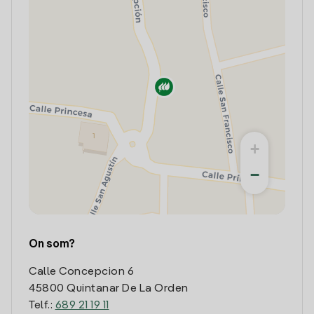
+
−
On som?
Calle Concepcion 6
45800 Quintanar De La Orden
Telf.:
689 21 19 11