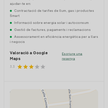
ajudar-te en:
Contractació de tarifes de llum, gas i productes
Smart
Informació sobre energia solar i autoconsum
Gestió de factures, pagaments i reclamacions
Assessorament en eficiència energètica per a llars
i negocis
Valoració a Google
Escriure una
Maps
resenya
star
star
star
star
star
3.3