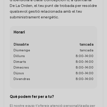
d'Iberdrola a Calle Concepcion 6, a Quintanar
De La Orden, el teu punt de trobada per resoldre
qualsevol gestió relacionada amb el teu
subministrament energètic.
Horari
Dissabte
tancada
Diumenge
tancada
Dilluns
8:00
-
14:00
Dimarts
8:00
-
14:00
Dimecres
8:00
-
14:00
Dijous
8:00
-
14:00
Divendres
8:00
-
14:00
Què podem fer per a tu?
El nostre equip t'ofereix atenció personalitzada per