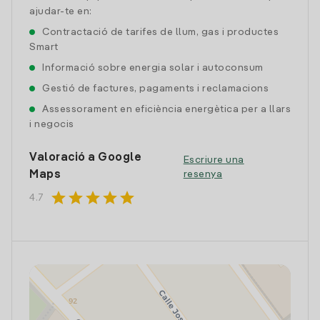
ajudar-te en:
Contractació de tarifes de llum, gas i productes
Smart
Informació sobre energia solar i autoconsum
Gestió de factures, pagaments i reclamacions
Assessorament en eficiència energètica per a llars
i negocis
Valoració a Google
Escriure una
Maps
resenya
star
star
star
star
star
4.7