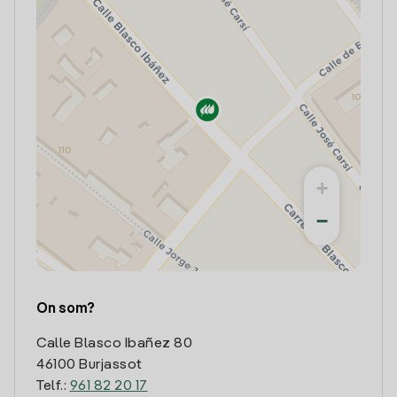
+
−
On som?
Calle Blasco Ibañez 80
46100 Burjassot
Telf.:
961 82 20 17