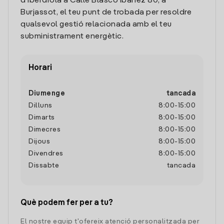
d'Iberdrola a Calle Blasco Ibañez 80, a
Burjassot, el teu punt de trobada per resoldre
qualsevol gestió relacionada amb el teu
subministrament energètic.
Horari
Diumenge
tancada
Dilluns
8:00
-
15:00
Dimarts
8:00
-
15:00
Dimecres
8:00
-
15:00
Dijous
8:00
-
15:00
Divendres
8:00
-
15:00
Dissabte
tancada
Què podem fer per a tu?
El nostre equip t'ofereix atenció personalitzada per