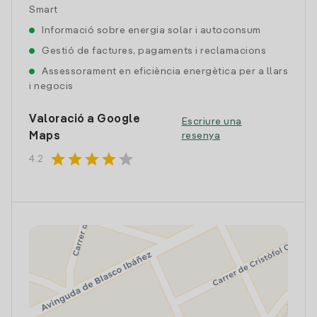
Smart
Informació sobre energia solar i autoconsum
Gestió de factures, pagaments i reclamacions
Assessorament en eficiència energètica per a llars
i negocis
Valoració a Google
Escriure una
Maps
resenya
star
star
star
star
star
4.2