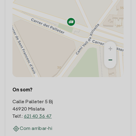
+
−
On som?
Calle Palleter 5 Bj
46920 Mislata
Telf.:
621 40 36 47
Com arribar-hi