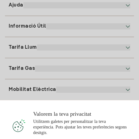
Ajuda
Informació Útil
Atenció al client
900 225 235
Tarifa Llum
La nostra App
94 646 01 25
Factura Electrònica
91 919 52 73
Tarifa Gas
Pla Online
Alta Llum
clientes@tuiberdrola.es
Comparador de Plans
Alta Gas
Mobilitat Elèctrica
Whatsapp
Pla Gas Llar
Comparador de Factures
Preu de la llum avui
Solar
Valorem la teva privacitat
Punts de Recàrrega
Utilitzem galetes per personalitzar la teva
experiència. Pots ajustar les teves preferències segons
T'interessa
desitgis.
Pla Solar