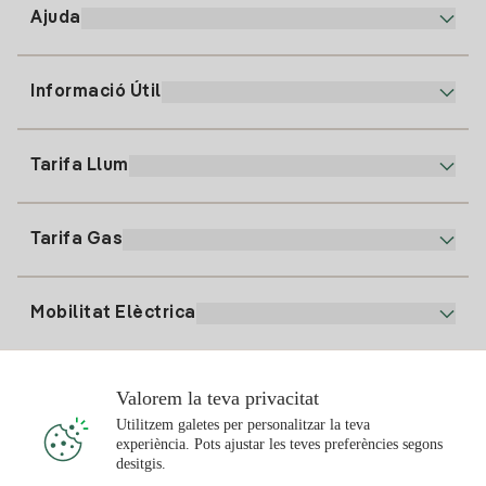
Ajuda
Informació Útil
Atenció al client
900 225 235
Tarifa Llum
La nostra App
94 646 01 25
Factura Electrònica
91 919 52 73
Tarifa Gas
Pla Online
Alta Llum
clientes@tuiberdrola.es
Comparador de Plans
Alta Gas
Mobilitat Elèctrica
Whatsapp
Pla Gas Llar
Comparador de Factures
Preu de la llum avui
Solar
Valorem la teva privacitat
Punts de Recàrrega
Utilitzem galetes per personalitzar la teva
experiència. Pots ajustar les teves preferències segons
T'interessa
desitgis.
Pla Solar