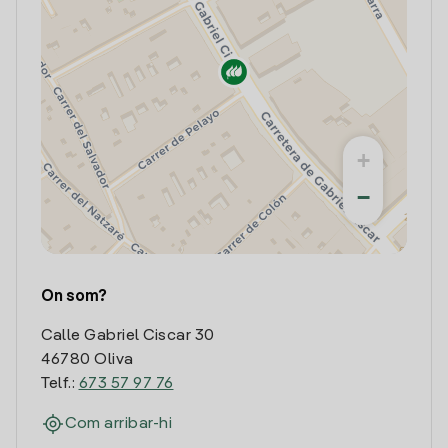
+
−
On som?
Calle Gabriel Ciscar 30
46780 Oliva
Telf.:
673 57 97 76
Com arribar-hi