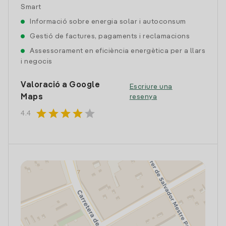
Smart
Informació sobre energia solar i autoconsum
Gestió de factures, pagaments i reclamacions
Assessorament en eficiència energètica per a llars
i negocis
Valoració a Google
Escriure una
Maps
resenya
star
star
star
star
star
4.4