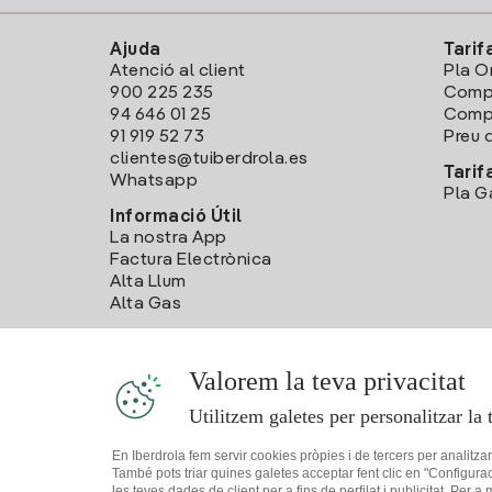
Ajuda
Tarif
Atenció al client
Pla O
900 225 235
Comp
94 646 01 25
Compa
91 919 52 73
Preu d
clientes@tuiberdrola.es
Tarif
Whatsapp
Pla G
Informació Útil
La nostra App
Factura Electrònica
Alta Llum
Alta Gas
Valorem la teva privacitat
Utilitzem galetes per personalitzar la 
En Iberdrola fem servir cookies pròpies i de tercers per analitza
També pots triar quines galetes acceptar fent clic en "Configura
les teves dades de client per a fins de perfilat i publicitat. Per a