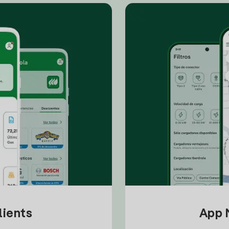
lients
App M