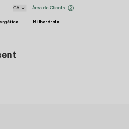
CA
Àrea de Clients
nergètica
Mi Iberdrola
sent