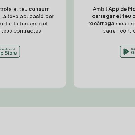
trola el teu
consum
Amb l'
App de Mob
 la teva aplicació per
carregar el teu 
ortar la lectura del
recàrrega
més pro
 teus contractes.
paga i contro