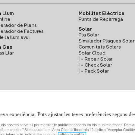
a Llum
Mobilitat Elèctrica
nline
Punts de Recàrrega
arador de Plans
Solar
rador de Factures
Pla Solar
e la llum avui
Simulador Plaques Solar
Comunitats Solars
a Gas
as Llar
Solar Cloud
I + Repair Solar
I + Check Solar
I + Pack Solar
Descarrega l'App Iberdola Clients
teva experiència. Pots ajustar les teves preferències segons des
r els nostres serveis i per mostrar-te publicitat basada en els teus interessos. Pots 
ció de cookies" Si ets usuari de l'Àrea Client d'Iberdrola i fas clic a "Acceptar C
 més informació, pots visitar la nostra
política de cookies.