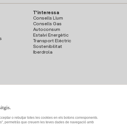
T'interessa
Consells Llum
Consells Gas
Autoconsum
Estalvi Energètic
s
Transport Elèctric
Sostenibilitat
Iberdrola
itgis.
acceptar o rebutjar totes les cookies en els botons corresponents.
ookies", permetràs que creuem les teves dades de navegació amb