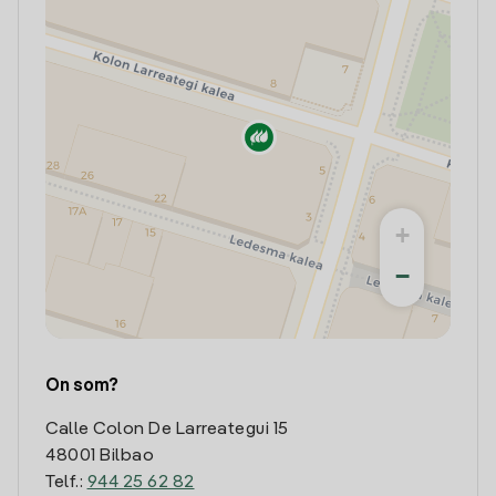
+
−
On som?
Calle Colon De Larreategui 15
48001 Bilbao
Telf.:
944 25 62 82