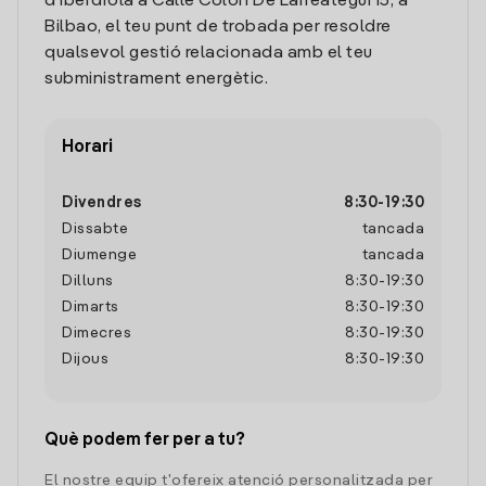
d'Iberdrola a Calle Colon De Larreategui 15, a
Bilbao, el teu punt de trobada per resoldre
qualsevol gestió relacionada amb el teu
subministrament energètic.
Horari
Divendres
8:30
-
19:30
Dissabte
tancada
Diumenge
tancada
Dilluns
8:30
-
19:30
Dimarts
8:30
-
19:30
Dimecres
8:30
-
19:30
Dijous
8:30
-
19:30
Què podem fer per a tu?
El nostre equip t'ofereix atenció personalitzada per