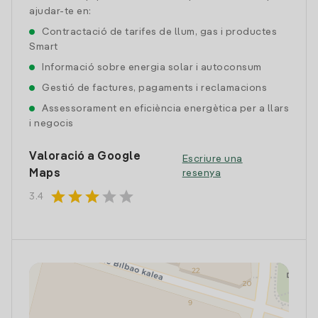
ajudar-te en:
Contractació de tarifes de llum, gas i productes
Smart
Informació sobre energia solar i autoconsum
Gestió de factures, pagaments i reclamacions
Assessorament en eficiència energètica per a llars
i negocis
Valoració a Google
Escriure una
Maps
resenya
star
star
star
star
star
3.4