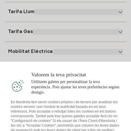
900 225 235
Tarifa Llum
La nostra App
94 646 01 25
Factura Electrònica
91 919 52 73
Tarifa Gas
Pla Online
Alta Llum
clientes@tuiberdrola.es
Comparador de Plans
Alta Gas
Mobilitat Elèctrica
Whatsapp
Pla Gas Llar
Comparador de Factures
Preu de la llum avui
Solar
Valorem la teva privacitat
Punts de Recàrrega
Utilitzem galetes per personalitzar la teva
experiència. Pots ajustar les teves preferències segons
T'interessa
desitgis.
Pla Solar
En Iberdrola fem servir cookies pròpies i de tercers per analitzar els
nostres serveis i per mostrar-te publicitat basada en els teus
Simulador Plaques Solars
interessos. Pots acceptar o rebutjar totes les cookies en els botons
Consells Llum
corresponents. També pots triar quines galetes acceptar fent clic en
Descarrega l'App Iberdola Clients
Comunitats Solars
"Configuració de cookies" Si ets usuari de l'Àrea Client d'Iberdrola i
fas clic a "Acceptar Cookies", permetràs que creuem les teves dades
Consells Gas
de navegació amb les teves dades de client per a fins de perfilat i
Solar Cloud