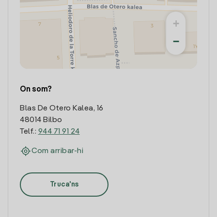
+
−
On som?
Blas De Otero Kalea, 16
48014 Bilbo
Telf.:
944 71 91 24
Com arribar-hi
Truca'ns