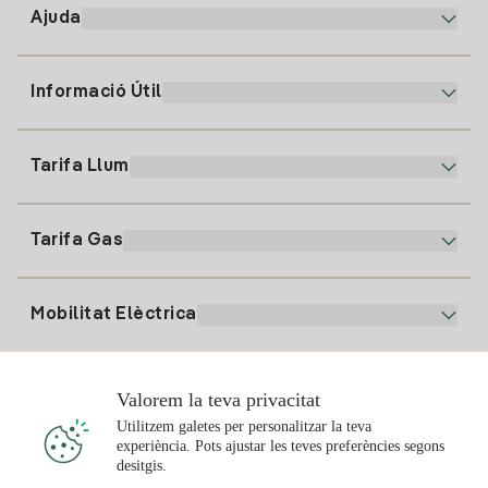
Ajuda
Informació Útil
Atenció al client
900 225 235
Tarifa Llum
La nostra App
94 646 01 25
Factura Electrònica
91 919 52 73
Tarifa Gas
Pla Online
Alta Llum
clientes@tuiberdrola.es
Comparador de Plans
Alta Gas
Mobilitat Elèctrica
Whatsapp
Pla Gas Llar
Comparador de Factures
Preu de la llum avui
Solar
Valorem la teva privacitat
Punts de Recàrrega
Utilitzem galetes per personalitzar la teva
experiència. Pots ajustar les teves preferències segons
T'interessa
desitgis.
Pla Solar