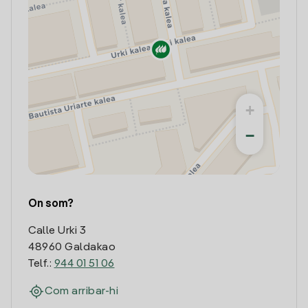
+
−
On som?
Calle Urki 3
48960 Galdakao
Telf.:
944 01 51 06
Com arribar-hi