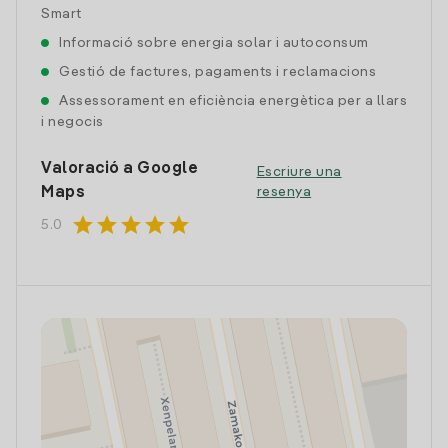
Smart
Informació sobre energia solar i autoconsum
Gestió de factures, pagaments i reclamacions
Assessorament en eficiència energètica per a llars
i negocis
Valoració a Google
Escriure una
Maps
resenya
star
star
star
star
star
5.0