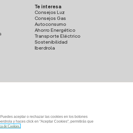
Te interesa
Consejos Luz
Consejos Gas
Autoconsumo
Ahorro Energético
s
Transporte Eléctrico
Sostenibilidad
Iberdrola
. Puedes aceptar o rechazar las cookies en los botones
erdrola y haces click en "Aceptar Cookies", permitirás que
ica de Cookies.