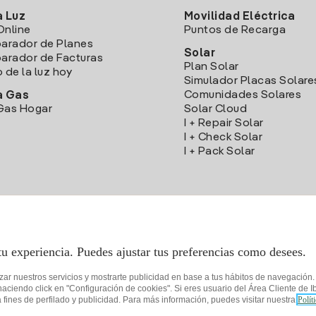
a Luz
Movilidad Eléctrica
Online
Puntos de Recarga
arador de Planes
Solar
rador de Facturas
Plan Solar
o de la luz hoy
Simulador Placas Solare
Comunidades Solares
a Gas
Gas Hogar
Solar Cloud
I + Repair Solar
I + Check Solar
I + Pack Solar
Descarga la App Iberdrola Clientes
tu experiencia. Puedes ajustar tus preferencias como desees.
izar nuestros servicios y mostrarte publicidad en base a tus hábitos de navegación
iendo click en "Configuración de cookies". Si eres usuario del Área Cliente de Ib
fines de perfilado y publicidad. Para más información, puedes visitar nuestra
Polít