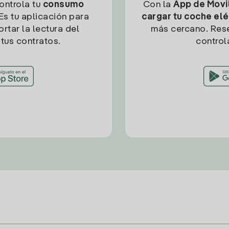
controla tu
consumo
Con la
App de Movil
Es tu aplicación para
cargar tu coche elé
rtar la lectura del
más cercano. Res
tus contratos.
control