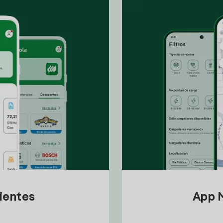
lientes
App M