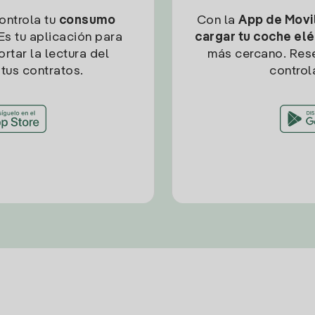
controla tu
consumo
Con la
App de Movil
Es tu aplicación para
cargar tu coche elé
rtar la lectura del
más cercano. Res
tus contratos.
control