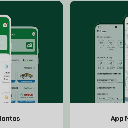
lientes
App M