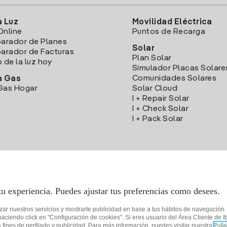
a Luz
Movilidad Eléctrica
Online
Puntos de Recarga
arador de Planes
Solar
rador de Facturas
Plan Solar
o de la luz hoy
Simulador Placas Solare
Comunidades Solares
a Gas
Gas Hogar
Solar Cloud
I + Repair Solar
I + Check Solar
I + Pack Solar
Descarga la App Iberdrola Clientes
tu experiencia. Puedes ajustar tus preferencias como desees.
izar nuestros servicios y mostrarte publicidad en base a tus hábitos de navegación
iendo click en "Configuración de cookies". Si eres usuario del Área Cliente de Ib
fines de perfilado y publicidad. Para más información, puedes visitar nuestra
Polít