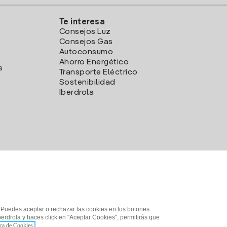
Te interesa
Consejos Luz
Consejos Gas
Autoconsumo
Ahorro Energético
s
Transporte Eléctrico
Sostenibilidad
Iberdrola
. Puedes aceptar o rechazar las cookies en los botones
erdrola y haces click en "Aceptar Cookies", permitirás que
ica de Cookies.