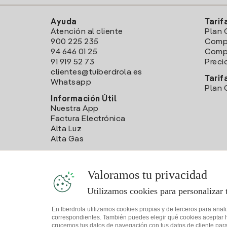
Ayuda
Tarif
Atención al cliente
Plan 
900 225 235
Comp
94 646 01 25
Compa
91 919 52 73
Preci
clientes@tuiberdrola.es
Tarif
Whatsapp
Plan 
Información Útil
Nuestra App
Factura Electrónica
Alta Luz
Alta Gas
Valoramos tu privacidad
Utilizamos cookies para personalizar 
En Iberdrola utilizamos cookies propias y de terceros para anal
correspondientes. También puedes elegir qué cookies aceptar hac
crucemos tus datos de navegación con tus datos de cliente para 