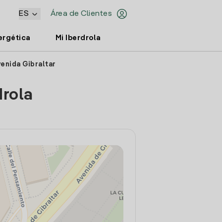
ES
Área de Clientes
ergética
Mi Iberdrola
enida Gibraltar
drola