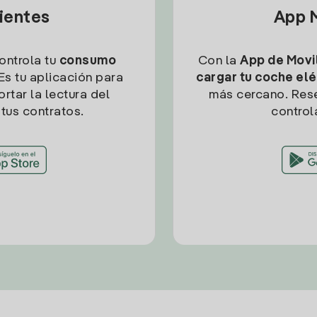
lientes
App M
controla tu
consumo
Con la
App de Movil
Es tu aplicación para
cargar tu coche elé
rtar la lectura del
más cercano. Res
tus contratos.
control