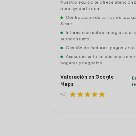
Nuestro equipo te ofrece atención 
para ayudarte con:
Contratación de tarifas de luz, g
Smart
Información sobre energía solar 
autoconsumo
Gestión de facturas, pagos y re
Asesoramiento en eficiencia ener
hogares y negocios
Valoración en Google
Es
Maps
r
star
star
star
star
star
4.7