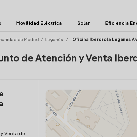
s
Movilidad Eléctrica
Solar
Eficiencia En
unidad de Madrid
/
Leganés
/
Oficina Iberdrola Leganes Av
unto de Atención y Venta Iber
la
a
 y Venta de