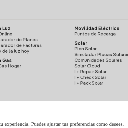
a Luz
Movilidad Eléctrica
Online
Puntos de Recarga
arador de Planes
Solar
rador de Facturas
Plan Solar
o de la luz hoy
Simulador Placas Solare
Comunidades Solares
a Gas
Gas Hogar
Solar Cloud
I + Repair Solar
I + Check Solar
I + Pack Solar
Descarga la App Iberdrola Clientes
tu experiencia. Puedes ajustar tus preferencias como desees.