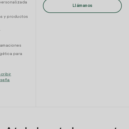
personalizada
Llámanos
as y productos
y
clamaciones
gética para
cribir
eseña