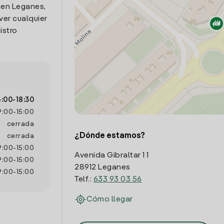
, en Leganes,
ver cualquier
istro
6:00
-
18:30
9:00
-
15:00
cerrada
¿Dónde estamos?
cerrada
9:00
-
15:00
Avenida Gibraltar 1 1
9:00
-
15:00
28912 Leganes
9:00
-
15:00
Telf.:
633 93 03 56
Cómo llegar