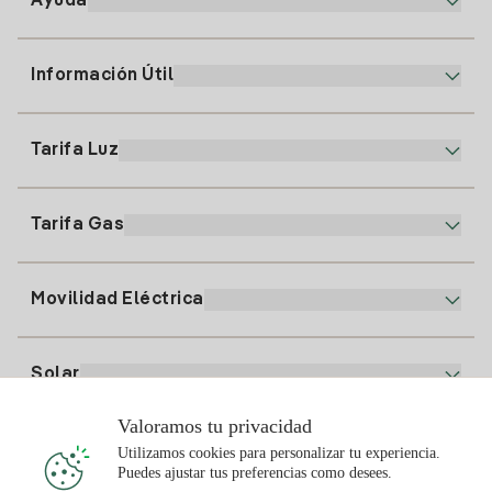
Ayuda
Información Útil
Atención al cliente
900 225 235
Tarifa Luz
Nuestra App
94 646 01 25
Factura Electrónica
91 919 52 73
Tarifa Gas
Plan Online
Alta Luz
clientes@tuiberdrola.es
Comparador de Planes
Alta Gas
Movilidad Eléctrica
Whatsapp
Plan Gas Hogar
Comparador de Facturas
Precio de la luz hoy
Solar
Puntos de Recarga
Valoramos tu privacidad
Te interesa
Utilizamos cookies para personalizar tu experiencia.
Plan Solar
Puedes ajustar tus preferencias como desees.