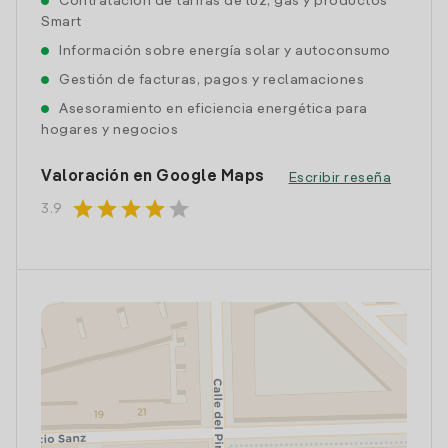
Contratación de tarifas de luz, gas y productos
Smart
Información sobre energía solar y autoconsumo
Gestión de facturas, pagos y reclamaciones
Asesoramiento en eficiencia energética para
hogares y negocios
Valoración en Google Maps
Escribir reseña
star
star
star
star
star
3.9