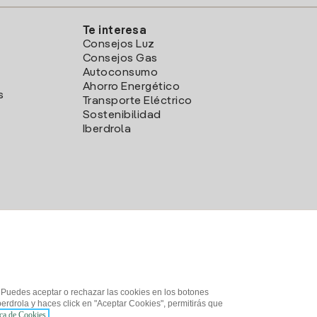
Te interesa
Consejos Luz
Consejos Gas
Autoconsumo
Ahorro Energético
s
Transporte Eléctrico
Sostenibilidad
Iberdrola
. Puedes aceptar o rechazar las cookies en los botones
erdrola y haces click en "Aceptar Cookies", permitirás que
ica de Cookies.