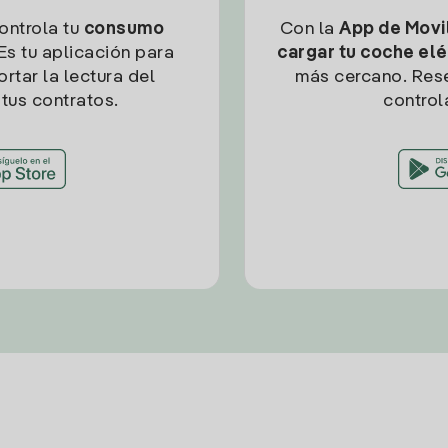
controla tu
consumo
Con la
App de Movil
Es tu aplicación para
cargar tu coche elé
rtar la lectura del
más cercano. Res
tus contratos.
control