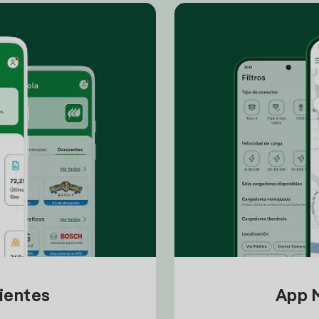
lientes
App M