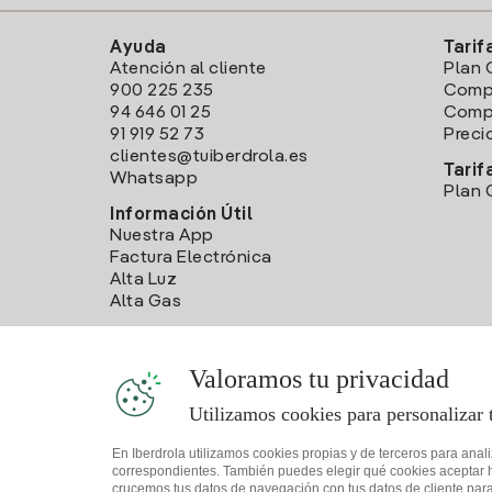
Ayuda
Tarif
Atención al cliente
Plan 
900 225 235
Comp
94 646 01 25
Compa
91 919 52 73
Preci
clientes@tuiberdrola.es
Tarif
Whatsapp
Plan 
Información Útil
Nuestra App
Factura Electrónica
Alta Luz
Alta Gas
Valoramos tu privacidad
Utilizamos cookies para personalizar 
En Iberdrola utilizamos cookies propias y de terceros para anal
correspondientes. También puedes elegir qué cookies aceptar hac
crucemos tus datos de navegación con tus datos de cliente para 