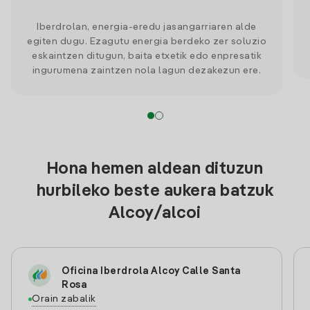
Iberdrolan, energia-eredu jasangarriaren alde
egiten dugu. Ezagutu energia berdeko zer soluzio
eskaintzen ditugun, baita etxetik edo enpresatik
ingurumena zaintzen nola lagun dezakezun ere.
Hona hemen aldean dituzun
hurbileko beste aukera batzuk
Alcoy/alcoi
Oficina Iberdrola Alcoy Calle Santa
Rosa
Orain zabalik