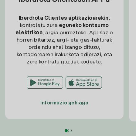
Iberdrola Clientesen APPa
Iberdrola Clientes aplikazioarekin
,
kontrolatu zure
eguneko kontsumo
elektrikoa
, argia aurrezteko. Aplikazio
horren bitartez, argi- eta gas-fakturak
ordaindu ahal izango dituzu,
kontadorearen irakurketa adierazi, eta
zure kontratu guztiak kudeatu.
Informazio gehiago