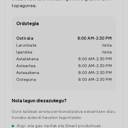
topagunea.
Ordutegia
Ostirala
8:00 AM
-
2:30 PM
Larunbata
itxita
Igandea
itxita
Astelehena
8:00 AM
-
2:30 PM
Asteartea
8:00 AM
-
2:30 PM
Asteazkena
8:00 AM
-
2:30 PM
Osteguna
8:00 AM
-
2:30 PM
Nola lagun diezazukegu?
Gure taldeak arreta pertsonalizatua eskaintzen dizu,
honako alderdi hauekin laguntzeko:
Argi- eta gas-tarifak eta Smart produktuak