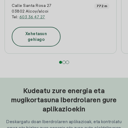
Calle Santa Rosa 27
772 m
03802 Alcoy/alcoi
Tel:
603 36 47 27
Xehetasun
gehiago
Kudeatu zure energia eta
mugikortasuna Iberdrolaren gure
aplikazioekin
Deskargatu doan Iberdrolaren aplikazioak, eta kontrolatu