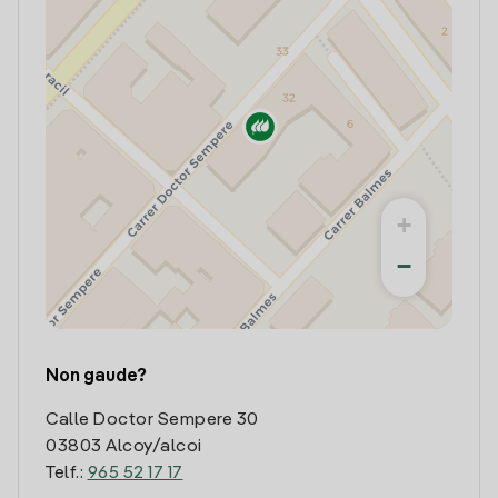
+
−
Non gaude?
Calle Doctor Sempere 30
03803 Alcoy/alcoi
Telf.:
965 52 17 17