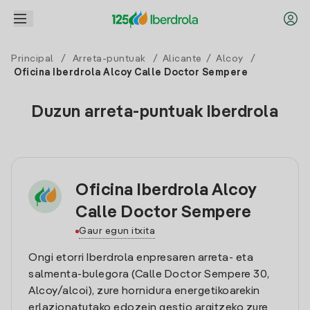
Principal
/
Arreta-puntuak
/
Alicante
/
Alcoy
/
Oficina Iberdrola Alcoy Calle Doctor Sempere
Duzun arreta-puntuak Iberdrola
Oficina Iberdrola Alcoy
Calle Doctor Sempere
Gaur egun itxita
Ongi etorri Iberdrola enpresaren arreta- eta
salmenta-bulegora (Calle Doctor Sempere 30,
Alcoy/alcoi), zure hornidura energetikoarekin
erlazionatutako edozein gestio argitzeko zure