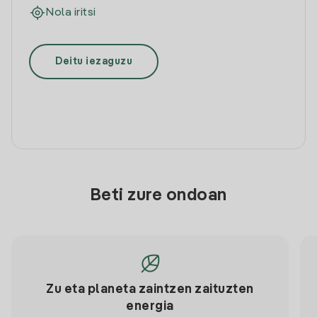
Nola iritsi
Deitu iezaguzu
Beti zure ondoan
Zu eta planeta zaintzen zaituzten
energia