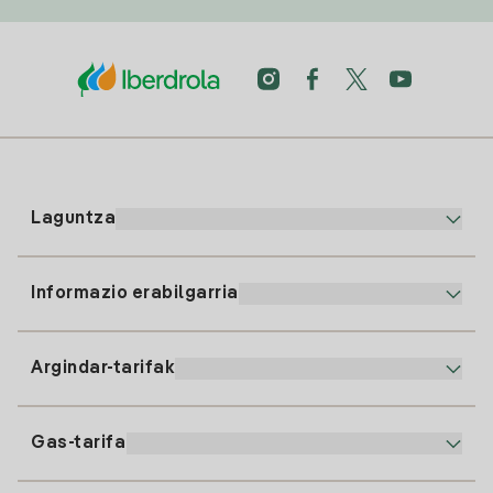
Laguntza
Informazio erabilgarria
Bezeroaren arreta
900 225 235
Argindar-tarifak
Gure App-a
94 646 01 25
Faktura Elektronikoa
91 919 52 73
Gas-tarifa
Online Plana
Argiaren alta
clientes@tuiberdrola.es