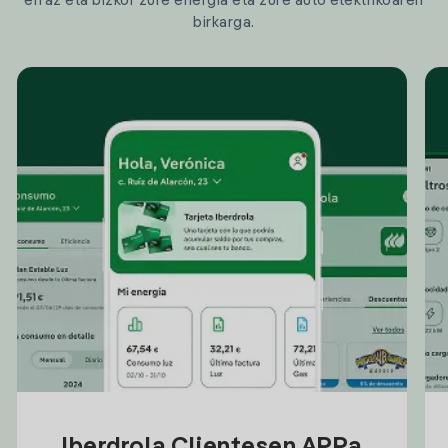
erraz eta bizkor zure energia eta zure auto elektrikoaren
birkarga.