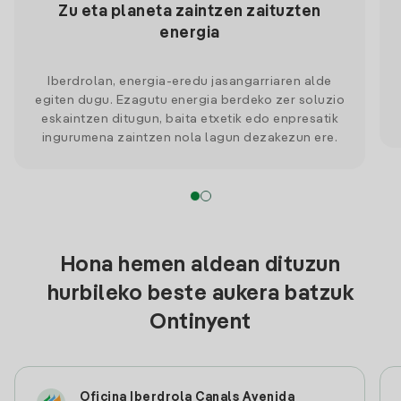
Zu eta planeta zaintzen zaituzten
energia
Iberdrolan, energia-eredu jasangarriaren alde
egiten dugu. Ezagutu energia berdeko zer soluzio
eskaintzen ditugun, baita etxetik edo enpresatik
ingurumena zaintzen nola lagun dezakezun ere.
Hona hemen aldean dituzun
hurbileko beste aukera batzuk
Ontinyent
Oficina Iberdrola Canals Avenida