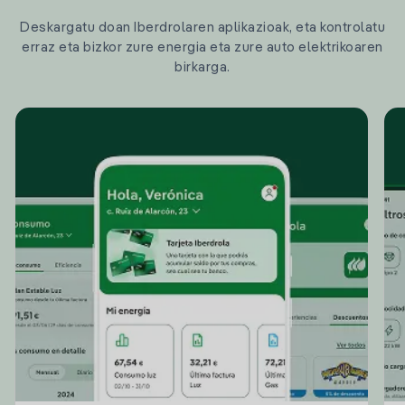
Deskargatu doan Iberdrolaren aplikazioak, eta kontrolatu
erraz eta bizkor zure energia eta zure auto elektrikoaren
birkarga.