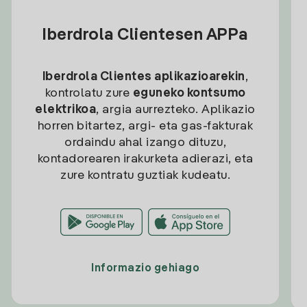
Iberdrola Clientesen APPa
Iberdrola Clientes aplikazioarekin
,
kontrolatu zure
eguneko kontsumo
elektrikoa
, argia aurrezteko. Aplikazio
horren bitartez, argi- eta gas-fakturak
ordaindu ahal izango dituzu,
kontadorearen irakurketa adierazi, eta
zure kontratu guztiak kudeatu.
Informazio gehiago