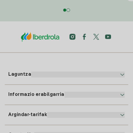
Laguntza
Informazio erabilgarria
Bezeroaren arreta
900 225 235
Argindar-tarifak
Gure App-a
94 646 01 25
Faktura Elektronikoa