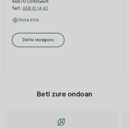
46870 Ontinyent
Telf.:
658 10 14 42
Nola iritsi
Deitu iezaguzu
Beti zure ondoan