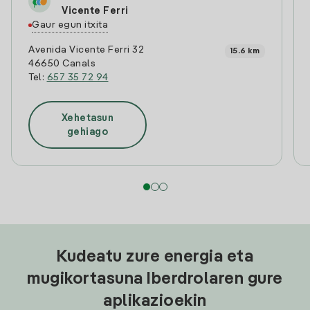
Vicente Ferri
Gaur egun itxita
Avenida Vicente Ferri 32
15.6 km
46650 Canals
Tel:
657 35 72 94
Xehetasun
gehiago
Kudeatu zure energia eta
mugikortasuna Iberdrolaren gure
aplikazioekin