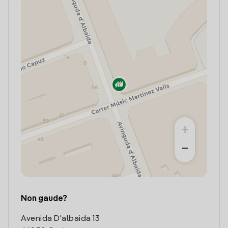
+
−
Non gaude?
Avenida D'albaida 13