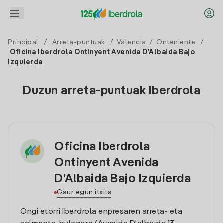
Principal
/
Arreta-puntuak
/
Valencia
/
Onteniente
/
Oficina Iberdrola Ontinyent Avenida D'Albaida Bajo
Izquierda
Duzun arreta-puntuak Iberdrola
Oficina Iberdrola
Ontinyent Avenida
D'Albaida Bajo Izquierda
Gaur egun itxita
Ongi etorri Iberdrola enpresaren arreta- eta