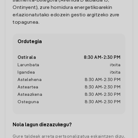
salmenta-bulegora (Avenida D'albaida 13,
Ontinyent), zure hornidura energetikoarekin
erlazionatutako edozein gestio argitzeko zure
topagunea.
Ordutegia
Ostirala
8:30 AM
-
2:30 PM
Larunbata
itxita
Igandea
itxita
Astelehena
8:30 AM
-
2:30 PM
Asteartea
8:30 AM
-
2:30 PM
Asteazkena
8:30 AM
-
2:30 PM
Osteguna
8:30 AM
-
2:30 PM
Nola lagun diezazukegu?
Gure taldeak arreta pertsonalizatua eskaintzen dizu,