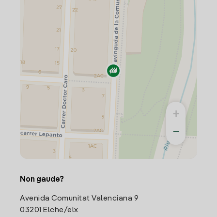
+
−
Non gaude?
Avenida Comunitat Valenciana 9
03201 Elche/elx