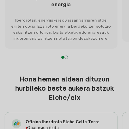
energia
Iberdrolan, energia-eredu jasangarriaren alde
egiten dugu. Ezagutu energia berdeko zer soluzio
eskaintzen ditugun, baita etxetik edo enpresatik
ingurumena zaintzen nola lagun dezakezun ere.
Hona hemen aldean dituzun
hurbileko beste aukera batzuk
Elche/elx
Oficina Iberdrola Elche Calle Torre
Gaur egun itxita