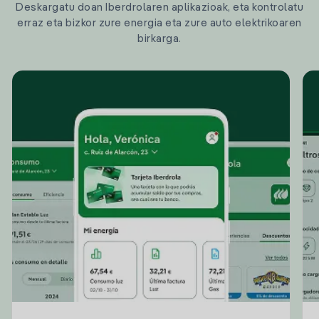
Deskargatu doan Iberdrolaren aplikazioak, eta kontrolatu
erraz eta bizkor zure energia eta zure auto elektrikoaren
birkarga.