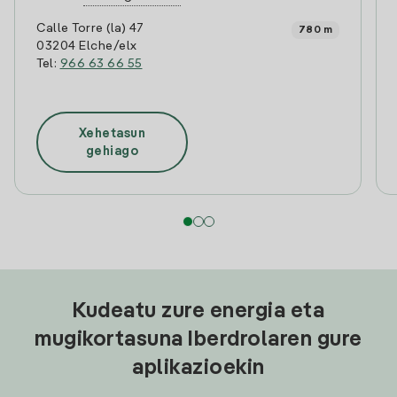
Calle Torre (la) 47
780 m
03204 Elche/elx
Tel:
966 63 66 55
Xehetasun
gehiago
Kudeatu zure energia eta
mugikortasuna Iberdrolaren gure
aplikazioekin