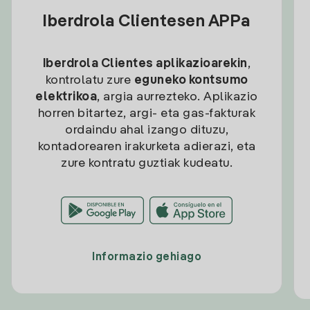
Iberdrola Clientesen APPa
Iberdrola Clientes aplikazioarekin
,
kontrolatu zure
eguneko kontsumo
elektrikoa
, argia aurrezteko. Aplikazio
horren bitartez, argi- eta gas-fakturak
ordaindu ahal izango dituzu,
kontadorearen irakurketa adierazi, eta
zure kontratu guztiak kudeatu.
Informazio gehiago