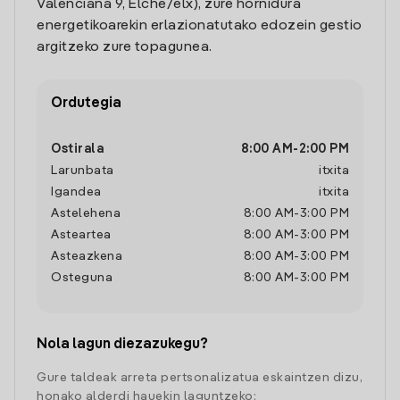
Valenciana 9, Elche/elx), zure hornidura
energetikoarekin erlazionatutako edozein gestio
argitzeko zure topagunea.
Ordutegia
Ostirala
8:00 AM
-
2:00 PM
Larunbata
itxita
Igandea
itxita
Astelehena
8:00 AM
-
3:00 PM
Asteartea
8:00 AM
-
3:00 PM
Asteazkena
8:00 AM
-
3:00 PM
Osteguna
8:00 AM
-
3:00 PM
Nola lagun diezazukegu?
Gure taldeak arreta pertsonalizatua eskaintzen dizu,
honako alderdi hauekin laguntzeko: