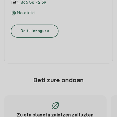
Telf.:
865 88 72 39
Nola iritsi
Deitu iezaguzu
Beti zure ondoan
Zu eta planeta zaintzen zaituzten