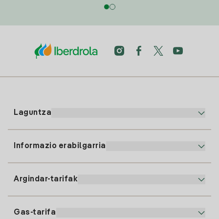
Laguntza
Informazio erabilgarria
Bezeroaren arreta
900 225 235
Argindar-tarifak
Gure App-a
94 646 01 25
Faktura Elektronikoa
91 919 52 73
Gas-tarifa