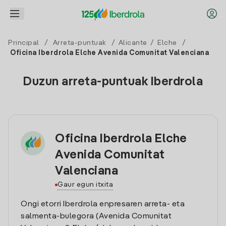
Principal
/
Arreta-puntuak
/
Alicante
/
Elche
/
Oficina Iberdrola Elche Avenida Comunitat Valenciana
Duzun arreta-puntuak Iberdrola
Oficina Iberdrola Elche
Avenida Comunitat
Valenciana
Gaur egun itxita
Ongi etorri Iberdrola enpresaren arreta- eta
salmenta-bulegora (Avenida Comunitat