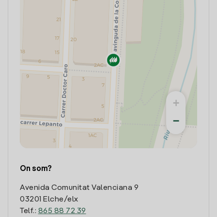
+
−
On som?
Avenida Comunitat Valenciana 9
03201 Elche/elx
Telf.:
865 88 72 39