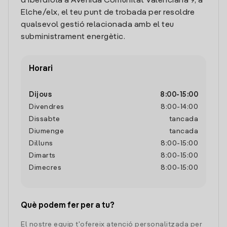
d'Iberdrola a Avenida Comunitat Valenciana 9, a
Elche/elx, el teu punt de trobada per resoldre
qualsevol gestió relacionada amb el teu
subministrament energètic.
Horari
Dijous
8:00
-
15:00
Divendres
8:00
-
14:00
Dissabte
tancada
Diumenge
tancada
Dilluns
8:00
-
15:00
Dimarts
8:00
-
15:00
Dimecres
8:00
-
15:00
Què podem fer per a tu?
El nostre equip t'ofereix atenció personalitzada per