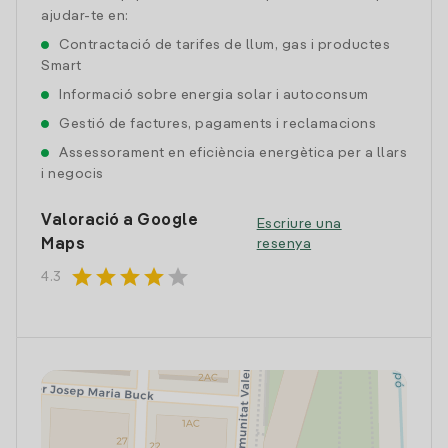
ajudar-te en:
Contractació de tarifes de llum, gas i productes
Smart
Informació sobre energia solar i autoconsum
Gestió de factures, pagaments i reclamacions
Assessorament en eficiència energètica per a llars
i negocis
Valoració a Google
Escriure una
Maps
resenya
star
star
star
star
star
4.3