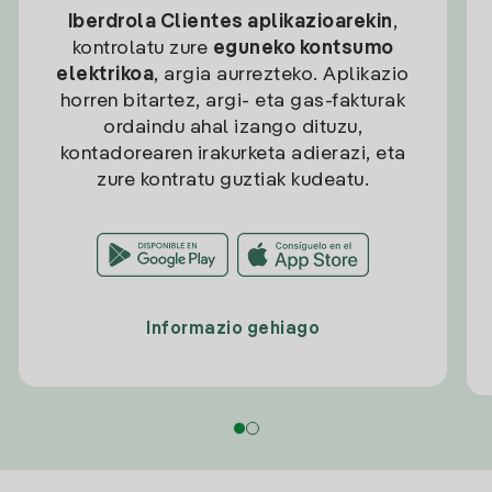
Iberdrola Clientes aplikazioarekin
,
kontrolatu zure
eguneko kontsumo
elektrikoa
, argia aurrezteko. Aplikazio
horren bitartez, argi- eta gas-fakturak
ordaindu ahal izango dituzu,
kontadorearen irakurketa adierazi, eta
zure kontratu guztiak kudeatu.
Informazio gehiago