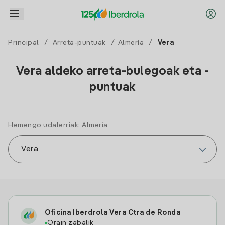
Principal
/
Arreta-puntuak
/
Almería
/
Vera
Vera aldeko arreta-bulegoak eta -
puntuak
Hemengo udalerriak: Almería
Oficina Iberdrola Vera Ctra de Ronda
Orain zabalik