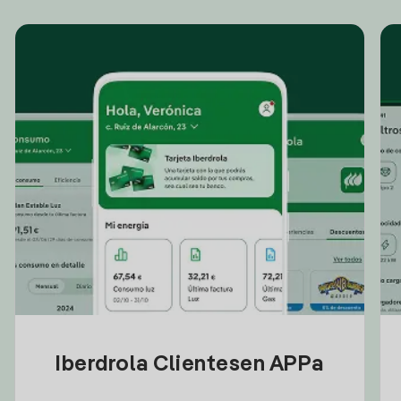
Iberdrola Clientesen APPa