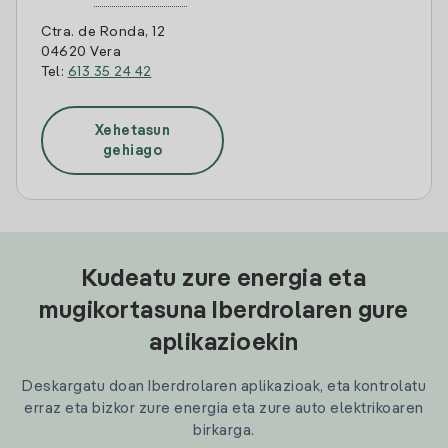
Ctra. de Ronda, 12
04620 Vera
Tel:
613 35 24 42
Xehetasun
gehiago
Kudeatu zure energia eta
mugikortasuna Iberdrolaren gure
aplikazioekin
Deskargatu doan Iberdrolaren aplikazioak, eta kontrolatu
erraz eta bizkor zure energia eta zure auto elektrikoaren
birkarga.