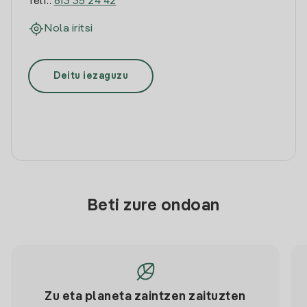
Telf.:
613 35 24 42
Nola iritsi
Deitu iezaguzu
Beti zure ondoan
Zu eta planeta zaintzen zaituzten