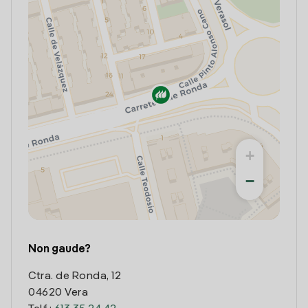
+
−
Non gaude?
Ctra. de Ronda, 12
04620 Vera