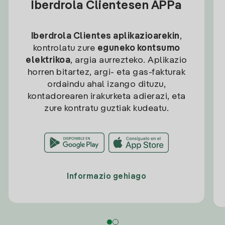
Iberdrola Clientesen APPa
Iberdrola Clientes aplikazioarekin
,
kontrolatu zure
eguneko kontsumo
elektrikoa
, argia aurrezteko. Aplikazio
horren bitartez, argi- eta gas-fakturak
ordaindu ahal izango dituzu,
kontadorearen irakurketa adierazi, eta
zure kontratu guztiak kudeatu.
Informazio gehiago