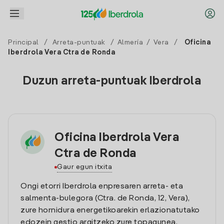
Principal
/
Arreta-puntuak
/
Almería
/
Vera
/
Oficina
Iberdrola Vera Ctra de Ronda
Duzun arreta-puntuak Iberdrola
Oficina Iberdrola Vera
Ctra de Ronda
Gaur egun itxita
Ongi etorri Iberdrola enpresaren arreta- eta
salmenta-bulegora (Ctra. de Ronda, 12, Vera),
zure hornidura energetikoarekin erlazionatutako
edozein gestio argitzeko zure topagunea.