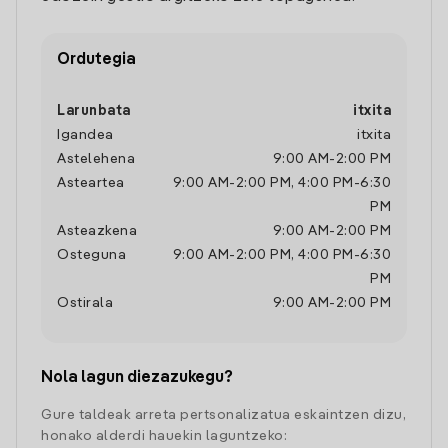
Ordutegia
Larunbata
itxita
Igandea
itxita
Astelehena
9:00 AM
-
2:00 PM
Asteartea
9:00 AM
-
2:00 PM
,
4:00 PM
-
6:30
PM
Asteazkena
9:00 AM
-
2:00 PM
Osteguna
9:00 AM
-
2:00 PM
,
4:00 PM
-
6:30
PM
Ostirala
9:00 AM
-
2:00 PM
Nola lagun diezazukegu?
Gure taldeak arreta pertsonalizatua eskaintzen dizu,
honako alderdi hauekin laguntzeko: