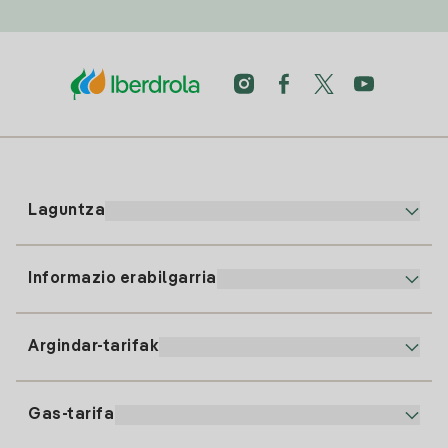
Laguntza
Informazio erabilgarria
Bezeroaren arreta
900 225 235
Argindar-tarifak
Gure App-a
94 646 01 25
Faktura Elektronikoa
91 919 52 73
Gas-tarifa
Online Plana
Argiaren alta