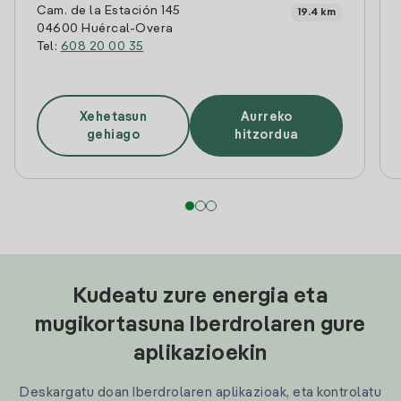
Cam. de la Estación 145
19.4 km
04600 Huércal-Overa
Tel:
608 20 00 35
Xehetasun
Aurreko
gehiago
hitzordua
Kudeatu zure energia eta
mugikortasuna Iberdrolaren gure
aplikazioekin
Deskargatu doan Iberdrolaren aplikazioak, eta kontrolatu