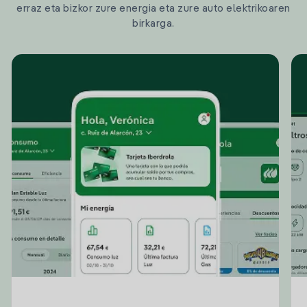
erraz eta bizkor zure energia eta zure auto elektrikoaren
birkarga.