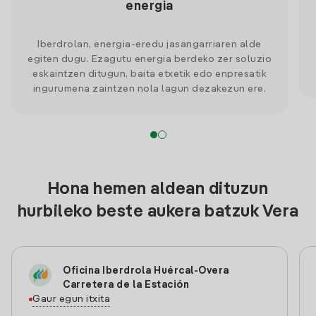
energia
Iberdrolan, energia-eredu jasangarriaren alde
egiten dugu. Ezagutu energia berdeko zer soluzio
eskaintzen ditugun, baita etxetik edo enpresatik
ingurumena zaintzen nola lagun dezakezun ere.
Hona hemen aldean dituzun
hurbileko beste aukera batzuk Vera
Oficina Iberdrola Huércal-Overa
Carretera de la Estación
Gaur egun itxita