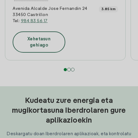
Avenida Alcalde Jose Fernandin 24
3.85 km
33450 Castrillon
Tel:
984 83 56 17
Xehetasun
gehiago
Kudeatu zure energia eta
mugikortasuna Iberdrolaren gure
aplikazioekin
Deskargatu doan Iberdrolaren aplikazioak, eta kontrolatu