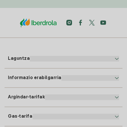
Laguntza
Informazio erabilgarria
Bezeroaren arreta
900 225 235
Argindar-tarifak
Gure App-a
94 646 01 25
Faktura Elektronikoa
91 919 52 73
Gas-tarifa
Online Plana
Argiaren alta