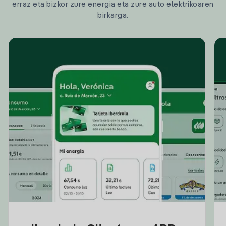
erraz eta bizkor zure energia eta zure auto elektrikoaren
birkarga.