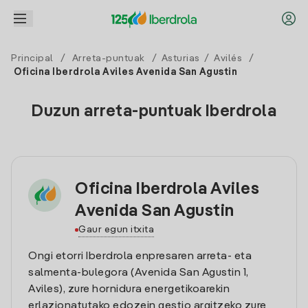
Principal
/
Arreta-puntuak
/
Asturias
/
Avilés
/
Oficina Iberdrola Aviles Avenida San Agustin
Duzun arreta-puntuak Iberdrola
Oficina Iberdrola Aviles
Avenida San Agustin
Gaur egun itxita
Ongi etorri Iberdrola enpresaren arreta- eta
salmenta-bulegora (Avenida San Agustin 1,
Aviles), zure hornidura energetikoarekin
erlazionatutako edozein gestio argitzeko zure