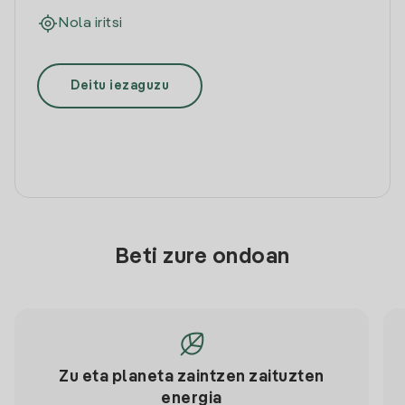
Nola iritsi
Deitu iezaguzu
Beti zure ondoan
Zu eta planeta zaintzen zaituzten
energia