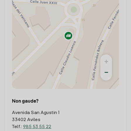
+
−
Non gaude?
Avenida San Agustin 1
33402 Aviles
Telf.:
985 53 55 22