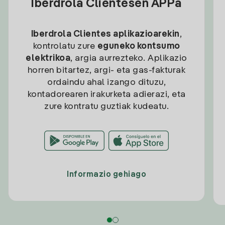
Iberdrola Clientesen APPa
Iberdrola Clientes aplikazioarekin
,
kontrolatu zure
eguneko kontsumo
elektrikoa
, argia aurrezteko. Aplikazio
horren bitartez, argi- eta gas-fakturak
ordaindu ahal izango dituzu,
kontadorearen irakurketa adierazi, eta
zure kontratu guztiak kudeatu.
Informazio gehiago