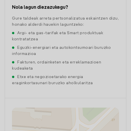
Nola lagun diezazukegu?
Gure taldeak arreta pertsonalizatua eskaintzen dizu,
honako alderdi hauekin laguntzeko:
Argi- eta gas-tarifak eta Smart produktuak
kontratatzea
Eguzki-energiari eta autokontsumoari buruzko
informazioa
Fakturen, ordainketen eta erreklamazioen
kudeaketa
Etxe eta negozioetarako energia
eraginkortasunari buruzko aholkularitza