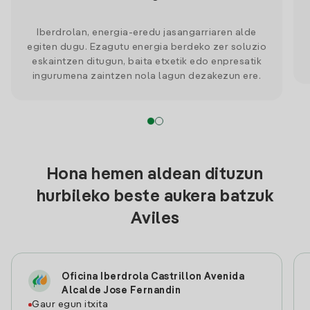
Iberdrolan, energia-eredu jasangarriaren alde
egiten dugu. Ezagutu energia berdeko zer soluzio
eskaintzen ditugun, baita etxetik edo enpresatik
ingurumena zaintzen nola lagun dezakezun ere.
Hona hemen aldean dituzun
hurbileko beste aukera batzuk
Aviles
Oficina Iberdrola Castrillon Avenida
Alcalde Jose Fernandin
Gaur egun itxita