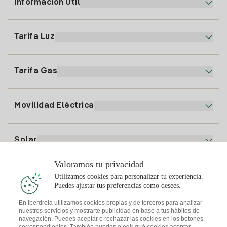
Información Útil
Atención al cliente
900 225 235
Tarifa Luz
Nuestra App
94 646 01 25
Factura Electrónica
91 919 52 73
Tarifa Gas
Plan Online
Alta Luz
clientes@tuiberdrola.es
Comparador de Planes
Alta Gas
Movilidad Eléctrica
Whatsapp
Plan Gas Hogar
Comparador de Facturas
Precio de la luz hoy
Solar
Puntos de Recarga
Valoramos tu privacidad
Te interesa
Utilizamos cookies para personalizar tu experiencia.
Plan Solar
Puedes ajustar tus preferencias como desees.
Simulador Placas Solares
En Iberdrola utilizamos cookies propias y de terceros para analizar
nuestros servicios y mostrarte publicidad en base a tus hábitos de
Consejos Luz
Descarga la App Iberdrola Clientes
navegación. Puedes aceptar o rechazar las cookies en los botones
Comunidades Solares