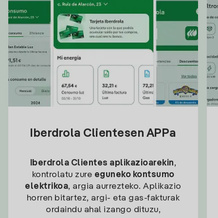
Iberdrola Clientesen APPa
Iberdrola Clientes aplikazioarekin
,
kontrolatu zure
eguneko kontsumo
elektrikoa
, argia aurrezteko. Aplikazio
horren bitartez, argi- eta gas-fakturak
ordaindu ahal izango dituzu,