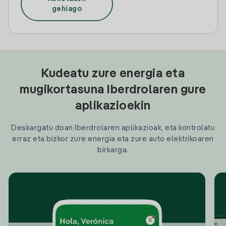
gehiago
Kudeatu zure energia eta
mugikortasuna Iberdrolaren gure
aplikazioekin
Deskargatu doan Iberdrolaren aplikazioak, eta kontrolatu
erraz eta bizkor zure energia eta zure auto elektrikoaren
birkarga.