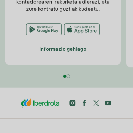
kontadorearen irakurketa adierazi, eta
zure kontratu guztiak kudeatu.
Informazio gehiago