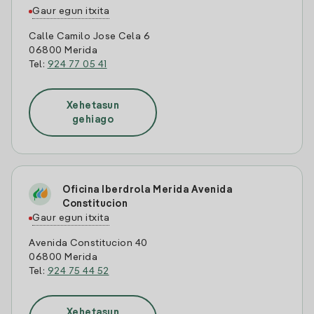
Gaur egun itxita
Calle Camilo Jose Cela 6
06800 Merida
Tel:
924 77 05 41
Xehetasun
gehiago
Oficina Iberdrola Merida Avenida
Constitucion
Gaur egun itxita
Avenida Constitucion 40
06800 Merida
Tel:
924 75 44 52
Xehetasun