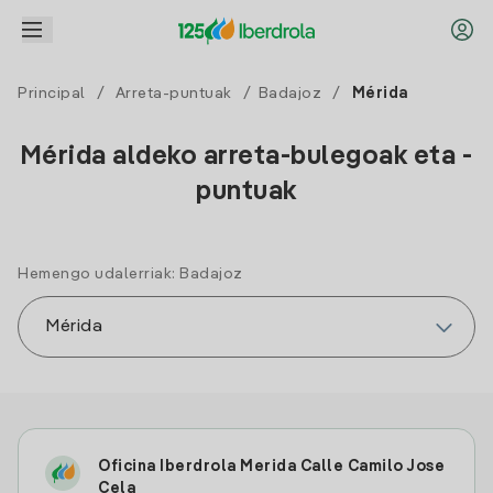
Principal
/
Arreta-puntuak
/
Badajoz
/
Mérida
Mérida aldeko arreta-bulegoak eta -
puntuak
Hemengo udalerriak: Badajoz
Oficina Iberdrola Merida Calle Camilo Jose
Cela