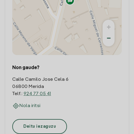
+
−
Non gaude?
Calle Camilo Jose Cela 6
06800 Merida
Telf.:
924 77 05 41
Nola iritsi
Deitu iezaguzu