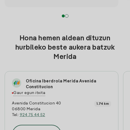
Hona hemen aldean dituzun
hurbileko beste aukera batzuk
Merida
Oficina Iberdrola Merida Avenida
Constitucion
Gaur egun itxita
Avenida Constitucion 40
1.74 km
06800 Merida
Tel:
924 75 44 52