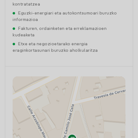
kontratatzea
Eguzki-energiari eta autokontsumoari buruzko
informazioa
Fakturen, ordainketen eta erreklamazioen
kudeaketa
Etxe eta negozioetarako energia
eraginkortasunari buruzko aholkularitza