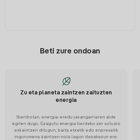
Beti zure ondoan
Zu eta planeta zaintzen zaituzten
energia
Iberdrolan, energia-eredu jasangarriaren alde
egiten dugu. Ezagutu energia berdeko zer soluzio
eskaintzen ditugun, baita etxetik edo enpresatik
ingurumena zaintzen nola lagun dezakezun ere.