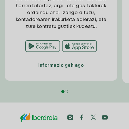
horren bitartez, argi- eta gas-fakturak
ordaindu ahal izango dituzu,
kontadorearen irakurketa adierazi, eta
zure kontratu guztiak kudeatu.
Informazio gehiago