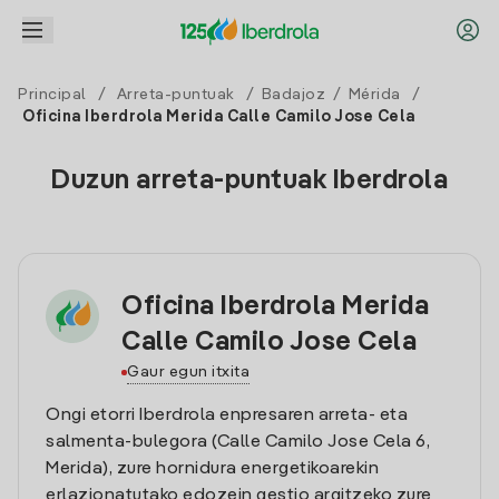
Principal
/
Arreta-puntuak
/
Badajoz
/
Mérida
/
Oficina Iberdrola Merida Calle Camilo Jose Cela
Duzun arreta-puntuak Iberdrola
Oficina Iberdrola Merida
Calle Camilo Jose Cela
Gaur egun itxita
Ongi etorri Iberdrola enpresaren arreta- eta
salmenta-bulegora (Calle Camilo Jose Cela 6,
Merida), zure hornidura energetikoarekin
erlazionatutako edozein gestio argitzeko zure