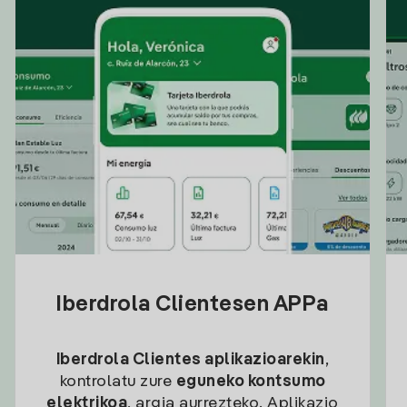
Iberdrola Clientesen APPa
Iberdrola Clientes aplikazioarekin
,
kontrolatu zure
eguneko kontsumo
elektrikoa
, argia aurrezteko. Aplikazio