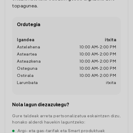
topagunea.
Ordutegia
Igandea
itxita
Astelehena
10:00 AM
-
2:00 PM
Asteartea
10:00 AM
-
2:00 PM
Asteazkena
10:00 AM
-
2:00 PM
Osteguna
10:00 AM
-
2:00 PM
Ostirala
10:00 AM
-
2:00 PM
Larunbata
itxita
Nola lagun diezazukegu?
Gure taldeak arreta pertsonalizatua eskaintzen dizu,
honako alderdi hauekin laguntzeko:
Argi- eta gas-tarifak eta Smart produktuak