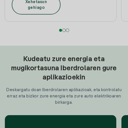
Xehetasun
gehiago
Kudeatu zure energia eta
mugikortasuna Iberdrolaren gure
aplikazioekin
Deskargatu doan Iberdrolaren aplikazioak, eta kontrolatu
erraz eta bizkor zure energia eta zure auto elektrikoaren
birkarga.