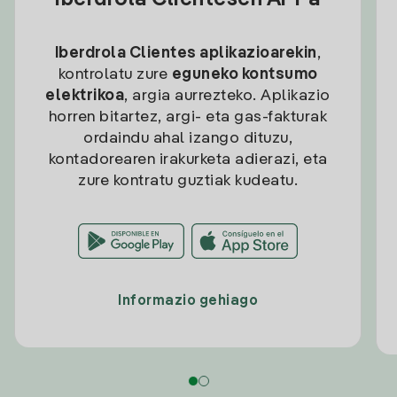
Iberdrola Clientesen APPa
Iberdrola Clientes aplikazioarekin
,
kontrolatu zure
eguneko kontsumo
elektrikoa
, argia aurrezteko. Aplikazio
horren bitartez, argi- eta gas-fakturak
ordaindu ahal izango dituzu,
kontadorearen irakurketa adierazi, eta
zure kontratu guztiak kudeatu.
Informazio gehiago