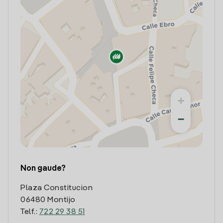
+
−
Non gaude?
Plaza Constitucion
06480 Montijo
Telf.:
722 29 38 51