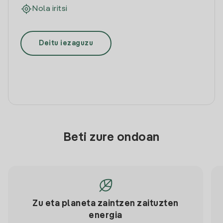
Nola iritsi
Deitu iezaguzu
Beti zure ondoan
Zu eta planeta zaintzen zaituzten
energia