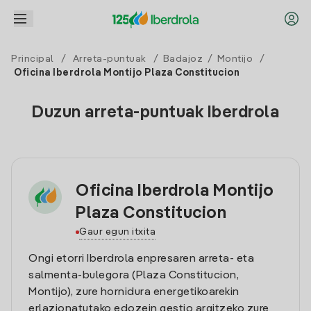
Principal
/
Arreta-puntuak
/
Badajoz
/
Montijo
/
Oficina Iberdrola Montijo Plaza Constitucion
Duzun arreta-puntuak Iberdrola
Oficina Iberdrola Montijo
Plaza Constitucion
Gaur egun itxita
Ongi etorri Iberdrola enpresaren arreta- eta
salmenta-bulegora (Plaza Constitucion,
Montijo), zure hornidura energetikoarekin
erlazionatutako edozein gestio argitzeko zure