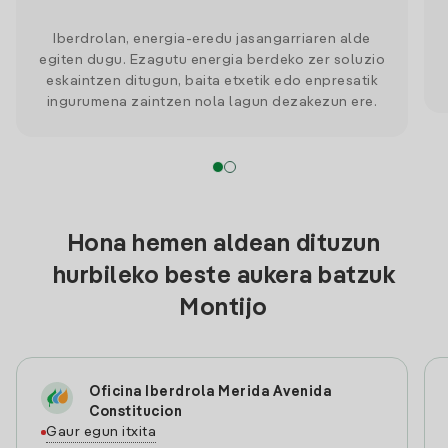
Iberdrolan, energia-eredu jasangarriaren alde
egiten dugu. Ezagutu energia berdeko zer soluzio
eskaintzen ditugun, baita etxetik edo enpresatik
ingurumena zaintzen nola lagun dezakezun ere.
Hona hemen aldean dituzun
hurbileko beste aukera batzuk
Montijo
Oficina Iberdrola Merida Avenida
Constitucion
Gaur egun itxita