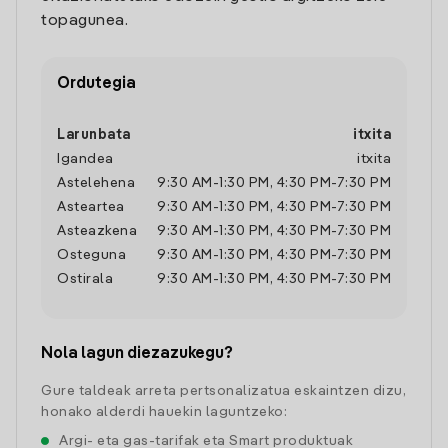
topagunea.
Ordutegia
Larunbata
itxita
Igandea
itxita
Astelehena
9:30 AM
-
1:30 PM
,
4:30 PM
-
7:30 PM
Asteartea
9:30 AM
-
1:30 PM
,
4:30 PM
-
7:30 PM
Asteazkena
9:30 AM
-
1:30 PM
,
4:30 PM
-
7:30 PM
Osteguna
9:30 AM
-
1:30 PM
,
4:30 PM
-
7:30 PM
Ostirala
9:30 AM
-
1:30 PM
,
4:30 PM
-
7:30 PM
Nola lagun diezazukegu?
Gure taldeak arreta pertsonalizatua eskaintzen dizu,
honako alderdi hauekin laguntzeko:
Argi- eta gas-tarifak eta Smart produktuak