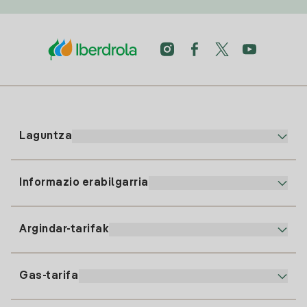
Laguntza
Informazio erabilgarria
Bezeroaren arreta
900 225 235
Argindar-tarifak
Gure App-a
94 646 01 25
Faktura Elektronikoa
91 919 52 73
Gas-tarifa
Online Plana
Argiaren alta
clientes@tuiberdrola.es