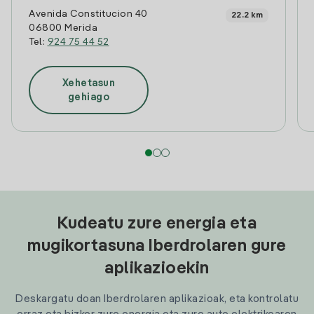
Avenida Constitucion 40
22.2 km
06800 Merida
Tel:
924 75 44 52
Xehetasun
gehiago
Kudeatu zure energia eta
mugikortasuna Iberdrolaren gure
aplikazioekin
Deskargatu doan Iberdrolaren aplikazioak, eta kontrolatu