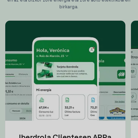
erraz eta bizkor zure energia eta zure auto elektrikoaren
birkarga.