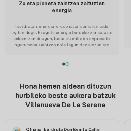
Zu eta planeta zaintzen zaituzten
energia
Iberdrolan, energia-eredu jasangarriaren alde
egiten dugu. Ezagutu energia berdeko zer soluzio
eskaintzen ditugun, baita etxetik edo enpresatik
ingurumena zaintzen nola lagun dezakezun ere.
Hona hemen aldean dituzun
hurbileko beste aukera batzuk
Villanueva De La Serena
Oficina Iberdrola Don Benito Calle