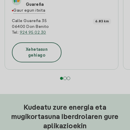
Guareña
Gaur egun itxita
Calle Guareña 35
6.83 km
06400 Don Benito
Tel:
924 95 02 30
Xehetasun
gehiago
Kudeatu zure energia eta
mugikortasuna Iberdrolaren gure
aplikazioekin