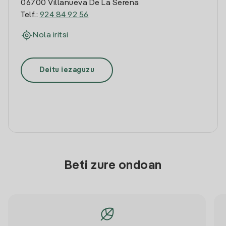
06700 Villanueva De La Serena
Telf.:
924 84 92 56
Nola iritsi
Deitu iezaguzu
Beti zure ondoan