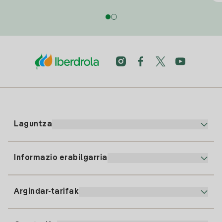
Laguntza
Informazio erabilgarria
Bezeroaren arreta
900 225 235
Argindar-tarifak
Gure App-a
94 646 01 25
Faktura Elektronikoa