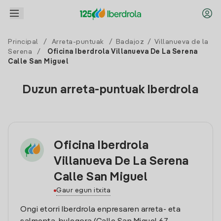
Principal
/
Arreta-puntuak
/
Badajoz
/
Villanueva de la
Serena
/
Oficina Iberdrola Villanueva De La Serena
Calle San Miguel
Duzun arreta-puntuak Iberdrola
Oficina Iberdrola
Villanueva De La Serena
Calle San Miguel
Gaur egun itxita
Ongi etorri Iberdrola enpresaren arreta- eta