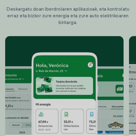
Deskargatu doan Iberdrolaren aplikazioak, eta kontrolatu
erraz eta bizkor zure energia eta zure auto elektrikoaren
birkarga.