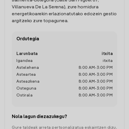
salmenta-bulegora (Calle San Miguel 67,
Villanueva De La Serena), zure hornidura
energetikoarekin erlazionatutako edozein gestio
argitzeko zure topagunea.
Ordutegia
Larunbata
itxita
Igandea
itxita
Astelehena
8:00 AM
-
3:00 PM
Asteartea
8:00 AM
-
3:00 PM
Asteazkena
8:00 AM
-
3:00 PM
Osteguna
8:00 AM
-
3:00 PM
Ostirala
8:00 AM
-
3:00 PM
Nola lagun diezazukegu?
Gure taldeak arreta pertsonalizatua eskaintzen dizu,