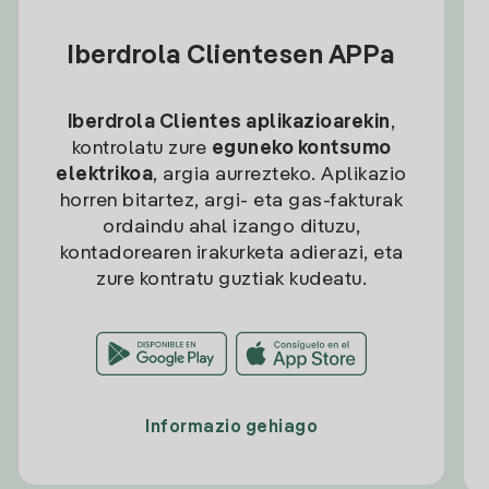
Iberdrola Clientesen APPa
Iberdrola Clientes aplikazioarekin
,
kontrolatu zure
eguneko kontsumo
elektrikoa
, argia aurrezteko. Aplikazio
horren bitartez, argi- eta gas-fakturak
ordaindu ahal izango dituzu,
kontadorearen irakurketa adierazi, eta
zure kontratu guztiak kudeatu.
Informazio gehiago