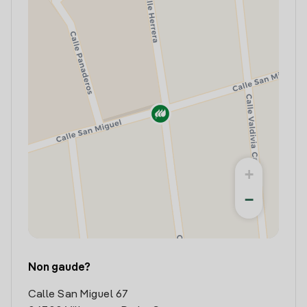
+
−
Non gaude?
Calle San Miguel 67