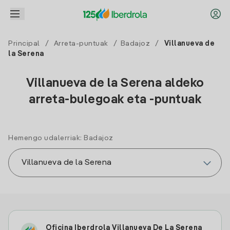
Principal
/
Arreta-puntuak
/
Badajoz
/
Villanueva de
la Serena
Villanueva de la Serena aldeko
arreta-bulegoak eta -puntuak
Hemengo udalerriak: Badajoz
Oficina Iberdrola Villanueva De La Serena