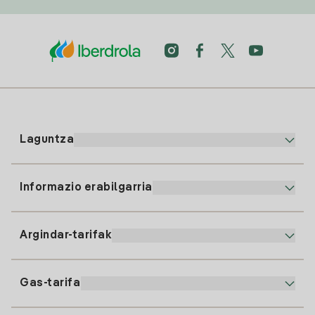
Laguntza
Informazio erabilgarria
Bezeroaren arreta
900 225 235
Argindar-tarifak
Gure App-a
94 646 01 25
Faktura Elektronikoa
91 919 52 73
Gas-tarifa
Online Plana
Argiaren alta
clientes@tuiberdrola.es