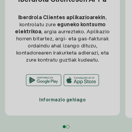
Iberdrola Clientesen APPa
Iberdrola Clientes aplikazioarekin
,
kontrolatu zure
eguneko kontsumo
elektrikoa
, argia aurrezteko. Aplikazio
horren bitartez, argi- eta gas-fakturak
ordaindu ahal izango dituzu,
kontadorearen irakurketa adierazi, eta
zure kontratu guztiak kudeatu.
Informazio gehiago