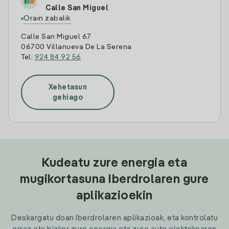
Calle San Miguel
Orain zabalik
Calle San Miguel 67
06700 Villanueva De La Serena
Tel:
924 84 92 56
Xehetasun
gehiago
Kudeatu zure energia eta
mugikortasuna Iberdrolaren gure
aplikazioekin
Deskargatu doan Iberdrolaren aplikazioak, eta kontrolatu