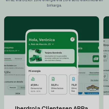
erraz eta bizkor zure energia eta zure auto elektrikoaren
birkarga.