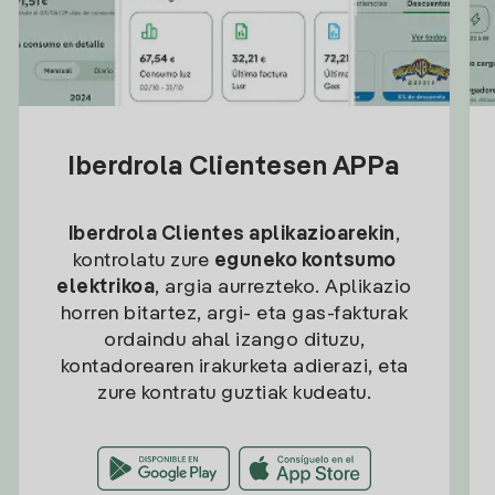
Iberdrola Clientesen APPa
Iberdrola Clientes aplikazioarekin
,
kontrolatu zure
eguneko kontsumo
elektrikoa
, argia aurrezteko. Aplikazio
horren bitartez, argi- eta gas-fakturak
ordaindu ahal izango dituzu,
kontadorearen irakurketa adierazi, eta
zure kontratu guztiak kudeatu.