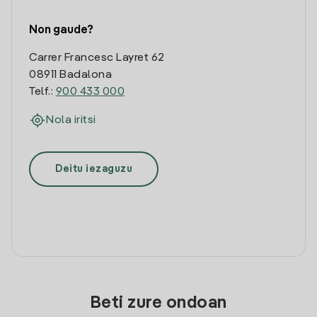
Non gaude?
Carrer Francesc Layret 62
08911 Badalona
Telf.:
900 433 000
Nola iritsi
Deitu iezaguzu
Beti zure ondoan