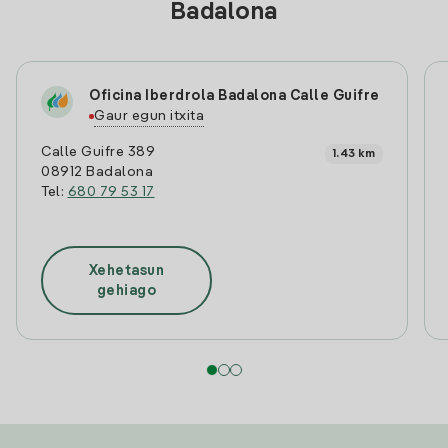
Badalona
Oficina Iberdrola Badalona Calle Guifre
Gaur egun itxita
Calle Guifre 389
1.43 km
08912 Badalona
Tel:
680 79 53 17
Xehetasun
gehiago