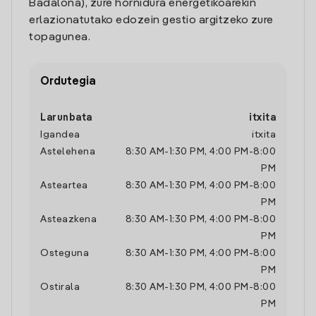
Badalona), zure hornidura energetikoarekin
erlazionatutako edozein gestio argitzeko zure
topagunea.
Ordutegia
Larunbata
itxita
Igandea
itxita
Astelehena
8:30 AM
-
1:30 PM
,
4:00 PM
-
8:00
PM
Asteartea
8:30 AM
-
1:30 PM
,
4:00 PM
-
8:00
PM
Asteazkena
8:30 AM
-
1:30 PM
,
4:00 PM
-
8:00
PM
Osteguna
8:30 AM
-
1:30 PM
,
4:00 PM
-
8:00
PM
Ostirala
8:30 AM
-
1:30 PM
,
4:00 PM
-
8:00
PM