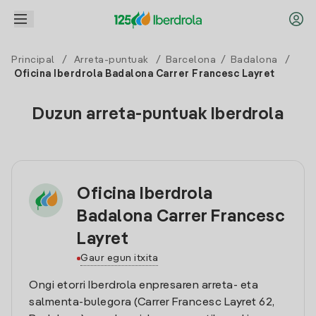
Principal
/
Arreta-puntuak
/
Barcelona
/
Badalona
/
Oficina Iberdrola Badalona Carrer Francesc Layret
Duzun arreta-puntuak Iberdrola
Oficina Iberdrola
Badalona Carrer Francesc
Layret
Gaur egun itxita
Ongi etorri Iberdrola enpresaren arreta- eta
salmenta-bulegora (Carrer Francesc Layret 62,