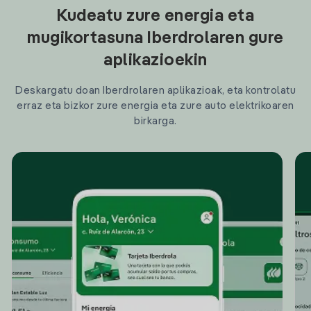
Kudeatu zure energia eta
mugikortasuna Iberdrolaren gure
aplikazioekin
Deskargatu doan Iberdrolaren aplikazioak, eta kontrolatu
erraz eta bizkor zure energia eta zure auto elektrikoaren
birkarga.