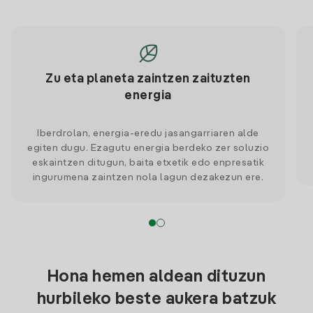
Zu eta planeta zaintzen zaituzten
energia
Iberdrolan, energia-eredu jasangarriaren alde
egiten dugu. Ezagutu energia berdeko zer soluzio
eskaintzen ditugun, baita etxetik edo enpresatik
ingurumena zaintzen nola lagun dezakezun ere.
Hona hemen aldean dituzun
hurbileko beste aukera batzuk