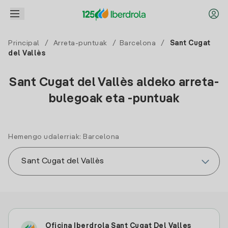
Principal
/
Arreta-puntuak
/
Barcelona
/
Sant Cugat
del Vallès
Sant Cugat del Vallès aldeko arreta-
bulegoak eta -puntuak
Hemengo udalerriak: Barcelona
Oficina Iberdrola Sant Cugat Del Valles