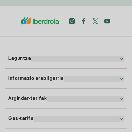
Laguntza
Informazio erabilgarria
Bezeroaren arreta
900 225 235
Argindar-tarifak
Gure App-a
94 646 01 25
Faktura Elektronikoa
91 919 52 73
Gas-tarifa
Online Plana
Argiaren alta
clientes@tuiberdrola.es