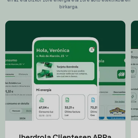
erraz eta bizkor zure energia eta zure auto elektrikoaren
birkarga.