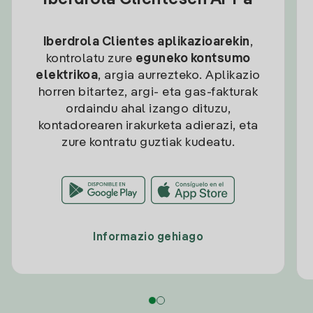
Iberdrola Clientesen APPa
Iberdrola Clientes aplikazioarekin
,
kontrolatu zure
eguneko kontsumo
elektrikoa
, argia aurrezteko. Aplikazio
horren bitartez, argi- eta gas-fakturak
ordaindu ahal izango dituzu,
kontadorearen irakurketa adierazi, eta
zure kontratu guztiak kudeatu.
Informazio gehiago