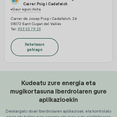
Carrer Puig i Cadafalch
Gaur egun itxita
Carrer de Josep Puig i Cadafalch, 26
08172 Sant Cugat del Vallès
Tel:
933 53 79 23
Xehetasun
gehiago
Kudeatu zure energia eta
mugikortasuna Iberdrolaren gure
aplikazioekin
Deskargatu doan Iberdrolaren aplikazioak, eta kontrolatu