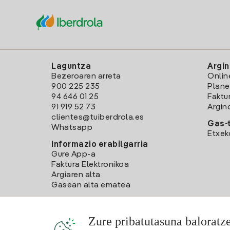
Laguntza
Argin
Bezeroaren arreta
Onlin
900 225 235
Plane
94 646 01 25
Faktu
91 919 52 73
Argin
clientes@tuiberdrola.es
Gas-t
Whatsapp
Etxek
Informazio erabilgarria
Gure App-a
Faktura Elektronikoa
Argiaren alta
Gasean alta ematea
Zure pribatutasuna baloratz