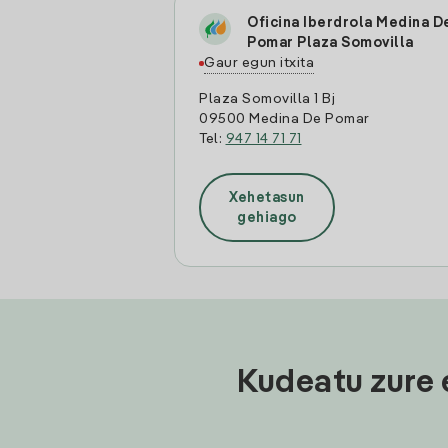
Oficina Iberdrola Medina D
Pomar Plaza Somovilla
Gaur egun itxita
Plaza Somovilla 1 Bj
09500 Medina De Pomar
Tel:
947 14 71 71
Xehetasun
gehiago
Kudeatu zure 