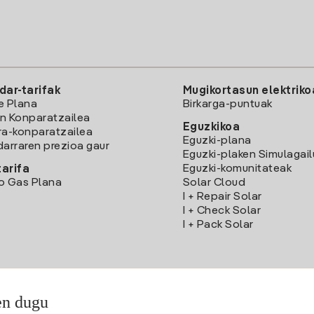
dar-tarifak
Mugikortasun elektriko
e Plana
Birkarga-puntuak
n Konparatzailea
Eguzkikoa
ra-konparatzailea
Eguzki-plana
darraren prezioa gaur
Eguzki-plaken Simulagai
Eguzki-komunitateak
arifa
o Gas Plana
Solar Cloud
I + Repair Solar
I + Check Solar
I + Pack Solar
en dugu
Deskargatu Iberdrola Clientes App-a