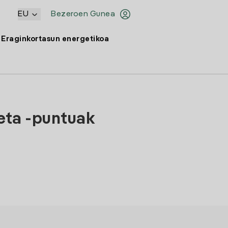
EU
Bezeroen Gunea
Eraginkortasun energetikoa
eta -puntuak