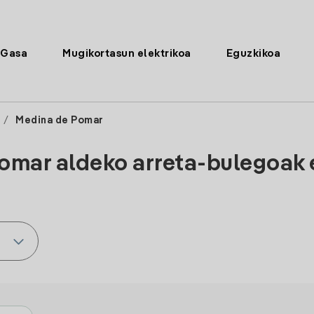
Gasa
Mugikortasun elektrikoa
Eguzkikoa
/
Medina de Pomar
omar aldeko arreta-bulegoak 