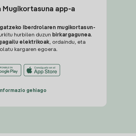
a Mugikortasuna app-a
rgatzeko
Iberdrolaren mugikortasun-
aurkitu hurbilen duzun
birkargagunea
.
gagailu elektrikoak
, ordaindu, eta
rolatu kargaren egoera.
Informazio gehiago