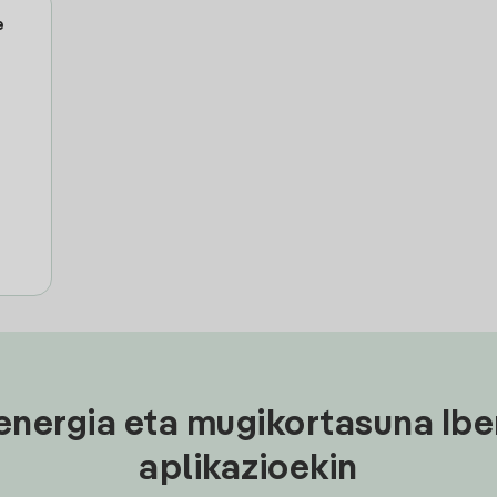
e
energia eta mugikortasuna Ibe
aplikazioekin