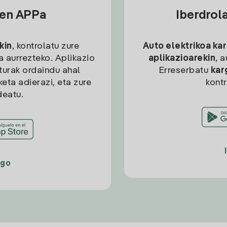
sen APPa
Iberdrol
kin
, kontrolatu zure
Auto elektrikoa ka
ia aurrezteko. Aplikazio
aplikazioarekin
, 
kturak ordaindu ahal
Erreserbatu
kar
eta adierazi, eta zure
kont
deatu.
ago