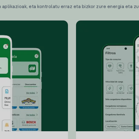
plikazioak, eta kontrolatu erraz eta bizkor zure energia eta zu