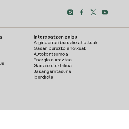
a
Interesatzen zaizu
Argindarrari buruzko aholkuak
Gasari buruzko aholkuak
Autokontsumoa
Energia aurreztea
lua
Garraio elektrikoa
Jasangarritasuna
Iberdrola