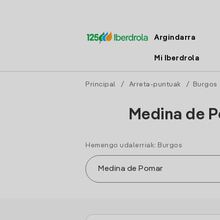
Argindarra
Mi Iberdrola
Principal
/
Arreta-puntuak
/
Burgos
Medina de P
Hemengo udalerriak: Burgos