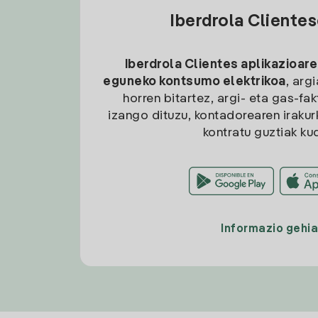
Iberdrola Cliente
Iberdrola Clientes aplikazioare
eguneko kontsumo elektrikoa
, arg
horren bitartez, argi- eta gas-fa
izango dituzu, kontadorearen irakurk
kontratu guztiak ku
Informazio gehi