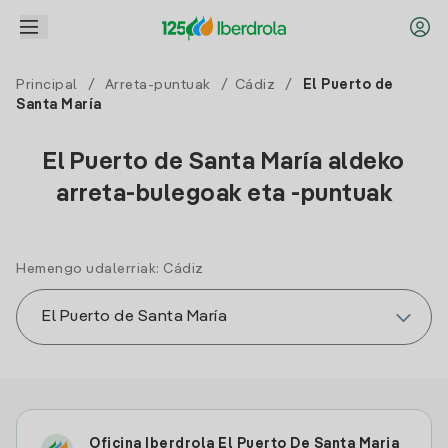
Principal
/
Arreta-puntuak
/
Cádiz
/
El Puerto de
Santa María
El Puerto de Santa María aldeko
arreta-bulegoak eta -puntuak
Hemengo udalerriak: Cádiz
Oficina Iberdrola El Puerto De Santa Maria