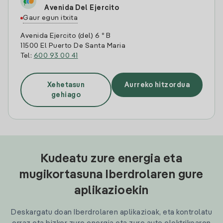
Avenida Del Ejercito
Gaur egun itxita
Avenida Ejercito (del) 6 º B
11500 El Puerto De Santa Maria
Tel:
600 93 00 41
Xehetasun
Aurreko hitzordua
gehiago
Kudeatu zure energia eta
mugikortasuna Iberdrolaren gure
aplikazioekin
Deskargatu doan Iberdrolaren aplikazioak, eta kontrolatu