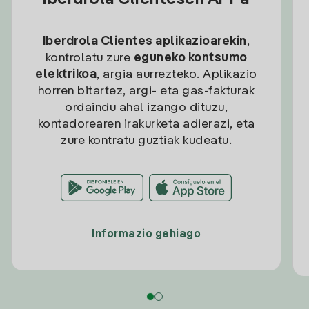
Iberdrola Clientesen APPa
Iberdrola Clientes aplikazioarekin
,
kontrolatu zure
eguneko kontsumo
elektrikoa
, argia aurrezteko. Aplikazio
horren bitartez, argi- eta gas-fakturak
ordaindu ahal izango dituzu,
kontadorearen irakurketa adierazi, eta
zure kontratu guztiak kudeatu.
Informazio gehiago