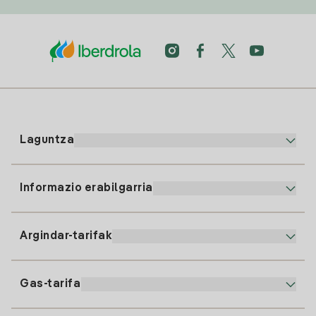
Laguntza
Informazio erabilgarria
Bezeroaren arreta
900 225 235
Argindar-tarifak
Gure App-a
94 646 01 25
Faktura Elektronikoa
91 919 52 73
Gas-tarifa
Online Plana
Argiaren alta
clientes@tuiberdrola.es