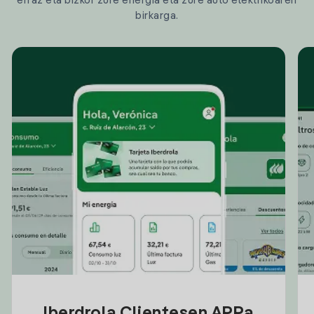
erraz eta bizkor zure energia eta zure auto elektrikoaren
birkarga.