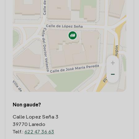
+
−
Non gaude?
Calle Lopez Seña 3
39770 Laredo
Telf.:
622 47 36 63