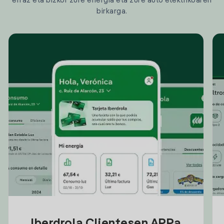
erraz eta bizkor zure energia eta zure auto elektrikoaren
birkarga.