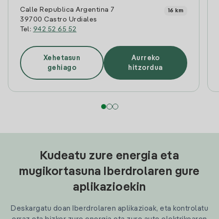
Calle Republica Argentina 7
16 km
39700 Castro Urdiales
Tel:
942 52 65 52
Xehetasun
Aurreko
gehiago
hitzordua
Kudeatu zure energia eta
mugikortasuna Iberdrolaren gure
aplikazioekin
Deskargatu doan Iberdrolaren aplikazioak, eta kontrolatu