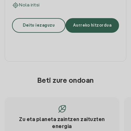
Nola iritsi
Deitu iezaguzu
Aurreko hitzordua
Beti zure ondoan
Zu eta planeta zaintzen zaituzten
energia