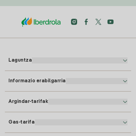
Laguntza
Informazio erabilgarria
Bezeroaren arreta
900 225 235
Argindar-tarifak
Gure App-a
94 646 01 25
Faktura Elektronikoa
91 919 52 73
Gas-tarifa
Online Plana
Argiaren alta
clientes@tuiberdrola.es