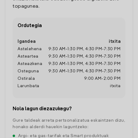
topagunea.
Ordutegia
Igandea
itxita
Astelehena
9:30 AM
-
1:30 PM
,
4:30 PM
-
7:30 PM
Asteartea
9:30 AM
-
1:30 PM
,
4:30 PM
-
7:30 PM
Asteazkena
9:30 AM
-
1:30 PM
,
4:30 PM
-
7:30 PM
Osteguna
9:30 AM
-
1:30 PM
,
4:30 PM
-
7:30 PM
Ostirala
9:00 AM
-
2:00 PM
Larunbata
itxita
Nola lagun diezazukegu?
Gure taldeak arreta pertsonalizatua eskaintzen dizu,
honako alderdi hauekin laguntzeko:
Argi- eta gas-tarifak eta Smart produktuak