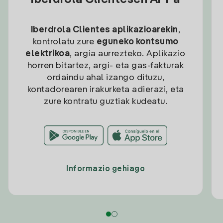
Iberdrola Clientesen APPa
Iberdrola Clientes aplikazioarekin
,
kontrolatu zure
eguneko kontsumo
elektrikoa
, argia aurrezteko. Aplikazio
horren bitartez, argi- eta gas-fakturak
ordaindu ahal izango dituzu,
kontadorearen irakurketa adierazi, eta
zure kontratu guztiak kudeatu.
Informazio gehiago