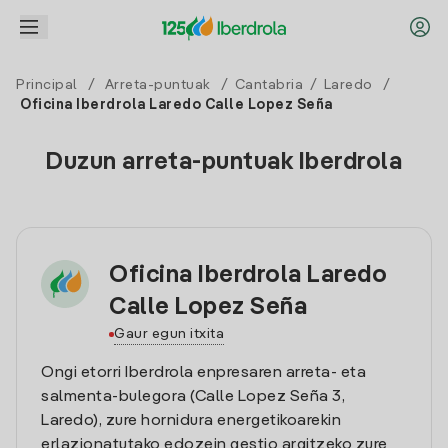
Principal
/
Arreta-puntuak
/
Cantabria
/
Laredo
/
Oficina Iberdrola Laredo Calle Lopez Seña
Duzun arreta-puntuak Iberdrola
Oficina Iberdrola Laredo
Calle Lopez Seña
Gaur egun itxita
Ongi etorri Iberdrola enpresaren arreta- eta
salmenta-bulegora (Calle Lopez Seña 3,
Laredo), zure hornidura energetikoarekin
erlazionatutako edozein gestio argitzeko zure