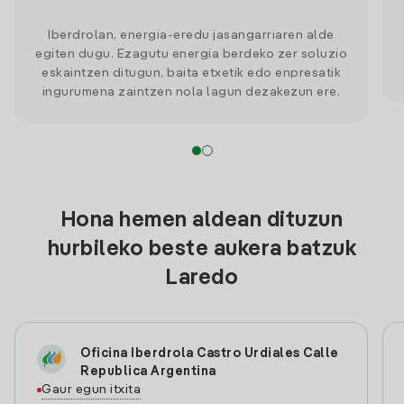
Iberdrolan, energia-eredu jasangarriaren alde
egiten dugu. Ezagutu energia berdeko zer soluzio
eskaintzen ditugun, baita etxetik edo enpresatik
ingurumena zaintzen nola lagun dezakezun ere.
Hona hemen aldean dituzun
hurbileko beste aukera batzuk
Laredo
Oficina Iberdrola Castro Urdiales Calle
Republica Argentina
Gaur egun itxita