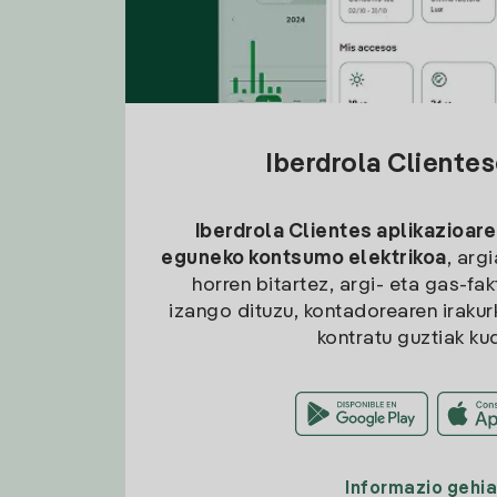
Iberdrola Cliente
Iberdrola Clientes aplikazioare
eguneko kontsumo elektrikoa
, arg
horren bitartez, argi- eta gas-fa
izango dituzu, kontadorearen irakurk
kontratu guztiak ku
Informazio gehi