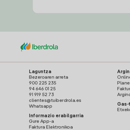
Laguntza
Argin
Bezeroaren arreta
Onlin
900 225 235
Plane
94 646 01 25
Faktu
91 919 52 73
Argin
clientes@tuiberdrola.es
Gas-t
Whatsapp
Etxek
Informazio erabilgarria
Gure App-a
Faktura Elektronikoa