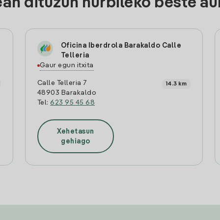
n dituzun hurbileko beste au
Oficina Iberdrola Barakaldo Calle
Telleria
Gaur egun itxita
Calle Telleria 7
14.3 km
48903 Barakaldo
Tel:
623 95 45 68
Xehetasun
gehiago