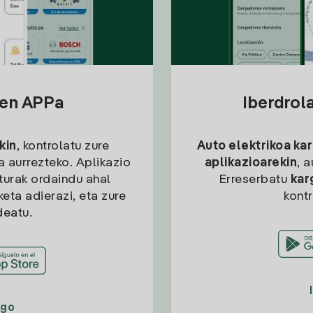
sen APPa
Iberdrol
kin
, kontrolatu zure
Auto elektrikoa ka
ia aurrezteko. Aplikazio
aplikazioarekin
, 
kturak ordaindu ahal
Erreserbatu
kar
eta adierazi, eta zure
kont
deatu.
ago