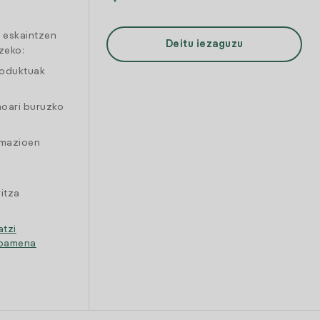
a eskaintzen
Deitu iezaguzu
zeko:
roduktuak
moari buruzko
amazioen
itza
atzi
ipamena