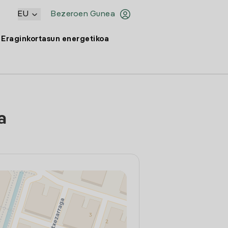
EU
Bezeroen Gunea
Eraginkortasun energetikoa
a