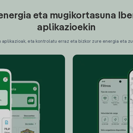
energia eta mugikortasuna Ibe
aplikazioekin
plikazioak, eta kontrolatu erraz eta bizkor zure energia eta zu