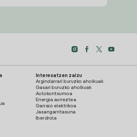
a
Interesatzen zaizu
Argindarrari buruzko aholkuak
Gasari buruzko aholkuak
Autokontsumoa
Energia aurreztea
lua
Garraio elektrikoa
Jasangarritasuna
Iberdrola