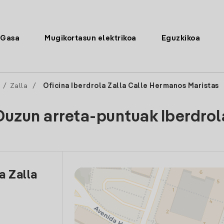
Gasa
Mugikortasun elektrikoa
Eguzkikoa
/
Zalla
/
Oficina Iberdrola Zalla Calle Hermanos Maristas
Duzun arreta-puntuak Iberdrol
a Zalla