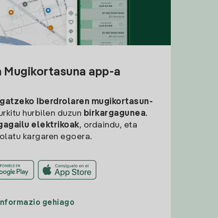
a Mugikortasuna app-a
rgatzeko
Iberdrolaren mugikortasun-
aurkitu hurbilen duzun
birkargagunea
.
gagailu elektrikoak
, ordaindu, eta
rolatu kargaren egoera.
Informazio gehiago