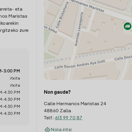
arreta- eta
nos Maristas
ikoarekin
rgitzeko zure
M
-
3:00 PM
itxita
itxita
Non gaude?
M
-
4:30 PM
M
-
4:30 PM
Calle Hermanos Maristas 24
M
-
4:30 PM
48860 Zalla
M
-
4:30 PM
Telf.:
613 99 70 87
Nola iritsi