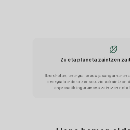
Zu eta planeta zaintzen zai
Iberdrolan, energia-eredu jasangarriaren 
energia berdeko zer soluzio eskaintzen d
enpresatik ingurumena zaintzen nola