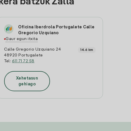
kera batzuk Zalla
Oficina Iberdrola Portugalete Calle
Gregorio Uzquiano
Gaur egun itxita
Calle Gregorio Uzquiano 24
14.6 km
48920 Portugalete
Tel:
611 71 72 58
Xehetasun
gehiago