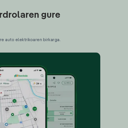
rdrolaren gure
re auto elektrikoaren birkarga.