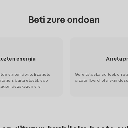
Beti zure ondoan
tuzten energia
Arreta p
alde egiten dugu. Ezagutu
Gure taldeko adituek urrat
itugun, baita etxetik edo
dizute. Iberdrolarekin duzu
 lagun dezakezun ere.