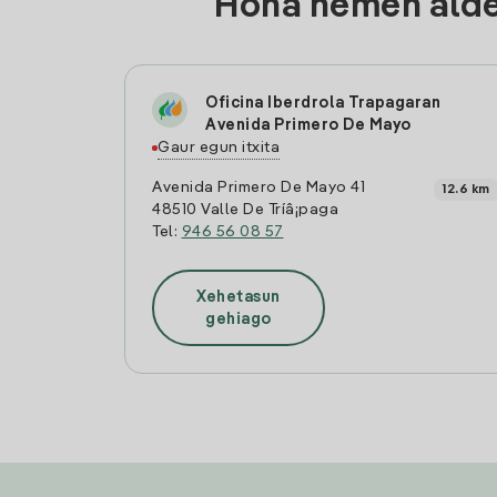
Hona hemen aldea
Oficina Iberdrola Trapagaran
Avenida Primero De Mayo
Gaur egun itxita
Avenida Primero De Mayo 41
12.6 km
48510 Valle De Trí­â¡paga
Tel:
946 56 08 57
Xehetasun
gehiago