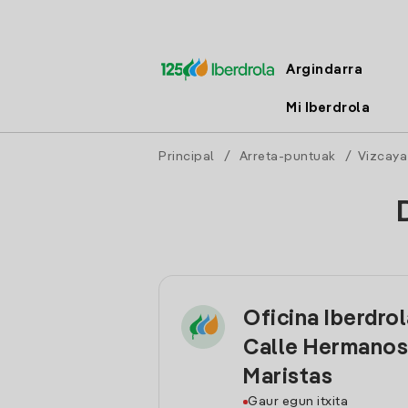
Argindarra
Mi Iberdrola
Principal
/
Arreta-puntuak
/
Vizcaya
Oficina Iberdrol
Calle Hermanos
Maristas
Gaur egun itxita