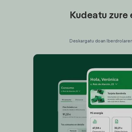
Kudeatu zure 
Deskargatu doan Iberdrolaren a