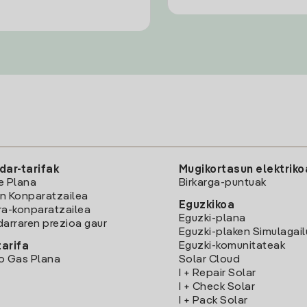
dar-tarifak
Mugikortasun elektriko
e Plana
Birkarga-puntuak
n Konparatzailea
Eguzkikoa
ra-konparatzailea
Eguzki-plana
darraren prezioa gaur
Eguzki-plaken Simulagai
Eguzki-komunitateak
arifa
o Gas Plana
Solar Cloud
I + Repair Solar
I + Check Solar
I + Pack Solar