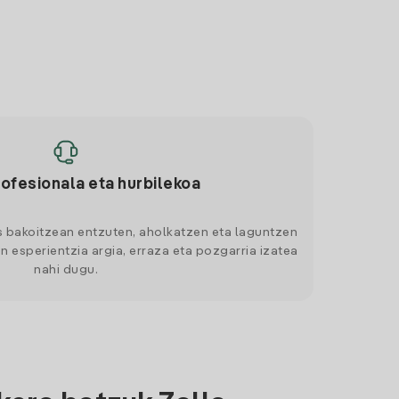
rofesionala eta hurbilekoa
s bakoitzean entzuten, aholkatzen eta laguntzen
n esperientzia argia, erraza eta pozgarria izatea
nahi dugu.