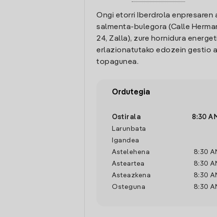
Ongi etorri Iberdrola enpresaren 
salmenta-bulegora (Calle Herma
24, Zalla), zure hornidura energet
erlazionatutako edozein gestio a
topagunea.
Ordutegia
Ostirala
8:30 A
Larunbata
Igandea
Astelehena
8:30 A
Asteartea
8:30 A
Asteazkena
8:30 A
Osteguna
8:30 A