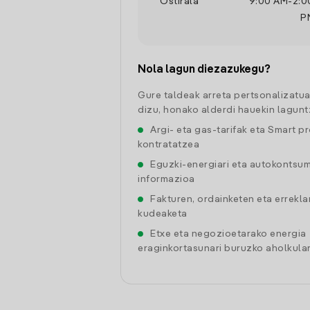
Ostirala
9:00 AM
-
2:0
P
Nola lagun diezazukegu?
Gure taldeak arreta pertsonalizatu
dizu, honako alderdi hauekin lagunt
Argi- eta gas-tarifak eta Smart p
kontratatzea
Eguzki-energiari eta autokontsu
informazioa
Fakturen, ordainketen eta errekl
kudeaketa
Etxe eta negozioetarako energia
eraginkortasunari buruzko aholkular