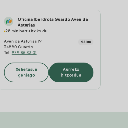
Oficina Iberdrola Guardo Avenida
Asturias
28 min barru itxiko du
Avenida Asturias 19
44 km
34880 Guardo
Tel:
979 85 33 01
Xehetasun
Aurreko
gehiago
hitzordua