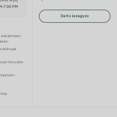
0 PM
,
4:00
M
-
7:00 PM
Deitu iezaguzu
a eskaintzen
zeko:
roduktuak
moari buruzko
amazioen
itza