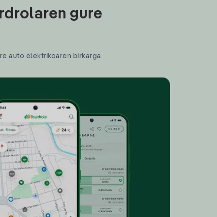
rdrolaren gure
re auto elektrikoaren birkarga.