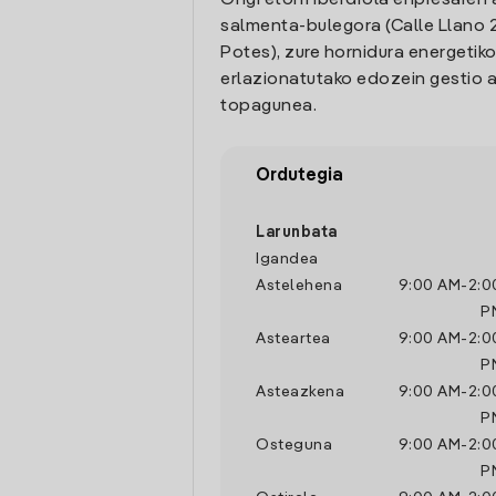
Ongi etorri Iberdrola enpresaren 
salmenta-bulegora (Calle Llano 2
Potes), zure hornidura energetiko
erlazionatutako edozein gestio a
topagunea.
Ordutegia
Larunbata
Igandea
Astelehena
9:00 AM
-
2:0
P
Asteartea
9:00 AM
-
2:0
P
Asteazkena
9:00 AM
-
2:0
P
Osteguna
9:00 AM
-
2:0
P