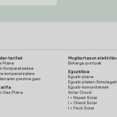
dar-tarifak
Mugikortasun elektriko
e Plana
Birkarga-puntuak
n Konparatzailea
Eguzkikoa
ra-konparatzailea
Eguzki-plana
darraren prezioa gaur
Eguzki-plaken Simulagai
Eguzki-komunitateak
arifa
o Gas Plana
Solar Cloud
I + Repair Solar
I + Check Solar
I + Pack Solar