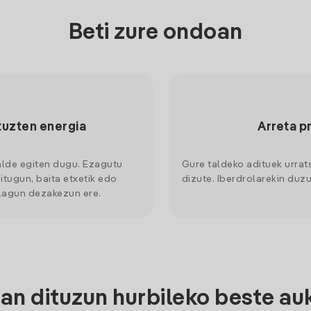
Beti zure ondoan
tuzten energia
Arreta p
alde egiten dugu. Ezagutu
Gure taldeko adituek urrat
itugun, baita etxetik edo
dizute. Iberdrolarekin duzu
 lagun dezakezun ere.
n dituzun hurbileko beste au