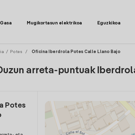
Gasa
Mugikortasun elektrikoa
Eguzkikoa
ia
/
Potes
/
Oficina Iberdrola Potes Calle Llano Bajo
Duzun arreta-puntuak Iberdrol
la Potes
o