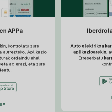
sen APPa
Iberdrol
kin
, kontrolatu zure
Auto elektrikoa ka
ia aurrezteko. Aplikazio
aplikazioarekin
, 
kturak ordaindu ahal
Erreserbatu
kar
eta adierazi, eta zure
kont
deatu.
ago