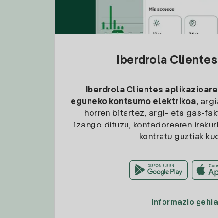
Iberdrola Cliente
Iberdrola Clientes aplikazioare
eguneko kontsumo elektrikoa
, arg
horren bitartez, argi- eta gas-fa
izango dituzu, kontadorearen irakurk
kontratu guztiak ku
Informazio gehi