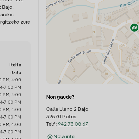
arreta- eta
 Bajo,
arekin
rgitzeko zure
itxita
itxita
0 PM
,
4:00
M
-
7:00 PM
0 PM
,
4:00
Non gaude?
M
-
7:00 PM
Calle Llano 2 Bajo
0 PM
,
4:00
39570 Potes
M
-
7:00 PM
Telf.:
942 73 08 67
0 PM
,
4:00
M
-
7:00 PM
Nola iritsi