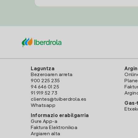
Laguntza
Argin
Bezeroaren arreta
Onlin
900 225 235
Plane
94 646 01 25
Faktu
91 919 52 73
Argin
clientes@tuiberdrola.es
Gas-t
Whatsapp
Etxek
Informazio erabilgarria
Gure App-a
Faktura Elektronikoa
Argiaren alta