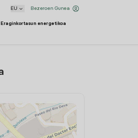
EU
Bezeroen Gunea
Eraginkortasun energetikoa
a