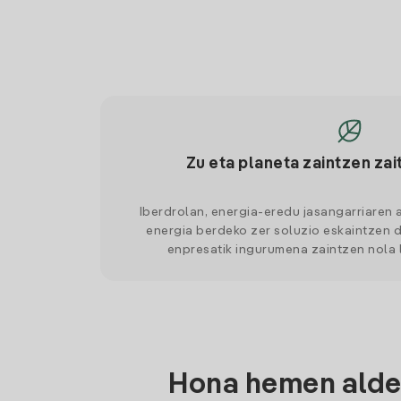
Zu eta planeta zaintzen zai
Iberdrolan, energia-eredu jasangarriaren 
energia berdeko zer soluzio eskaintzen d
enpresatik ingurumena zaintzen nola
Hona hemen aldea