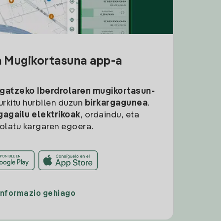
a Mugikortasuna app-a
rgatzeko
Iberdrolaren mugikortasun-
aurkitu hurbilen duzun
birkargagunea
.
gagailu elektrikoak
, ordaindu, eta
rolatu kargaren egoera.
Informazio gehiago