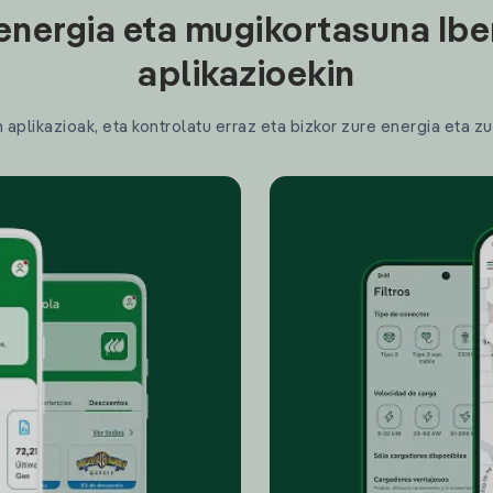
energia eta mugikortasuna Ibe
aplikazioekin
plikazioak, eta kontrolatu erraz eta bizkor zure energia eta zu