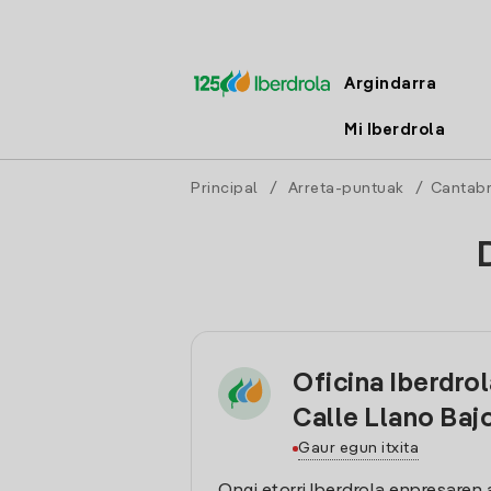
Argindarra
Mi Iberdrola
Principal
/
Arreta-puntuak
/
Cantabr
Oficina Iberdro
Calle Llano Baj
Gaur egun itxita