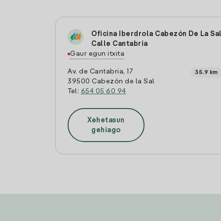
Oficina Iberdrola Cabezón De La Sa
Calle Cantabria
Gaur egun itxita
Av. de Cantabria, 17
35.9 km
39500 Cabezón de la Sal
Tel:
654 05 60 94
Xehetasun
gehiago