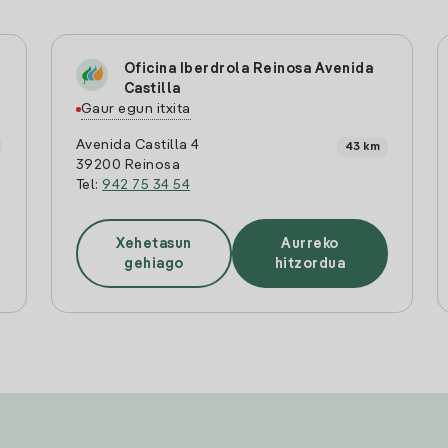
l
Oficina Iberdrola Reinosa Avenida
Castilla
Gaur egun itxita
Avenida Castilla 4
43 km
39200 Reinosa
Tel:
942 75 34 54
Xehetasun
Aurreko
gehiago
hitzordua