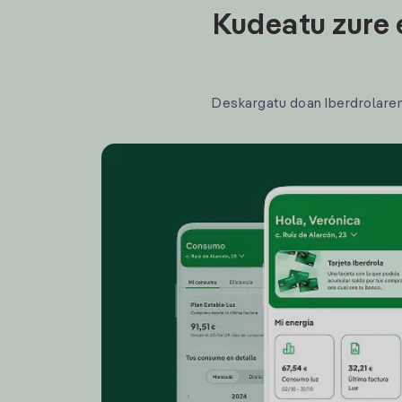
Kudeatu zure 
Deskargatu doan Iberdrolaren a