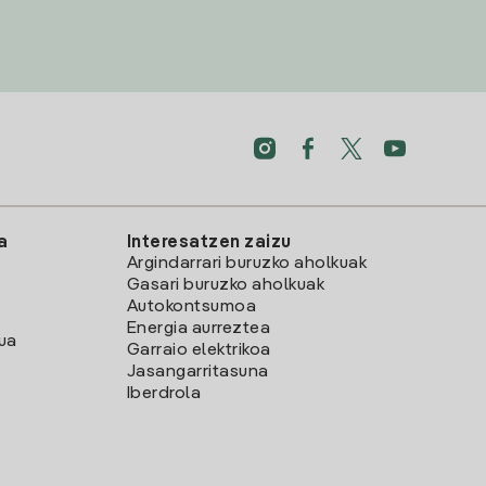
a
Interesatzen zaizu
Argindarrari buruzko aholkuak
Gasari buruzko aholkuak
Autokontsumoa
Energia aurreztea
lua
Garraio elektrikoa
Jasangarritasuna
Iberdrola