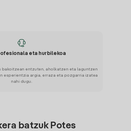
rofesionala eta hurbilekoa
s bakoitzean entzuten, aholkatzen eta laguntzen
n esperientzia argia, erraza eta pozgarria izatea
nahi dugu.
kera batzuk Potes